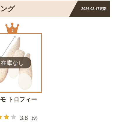
キング
2026.03.17
更新
3
モ トロフィー
3.8
（9）