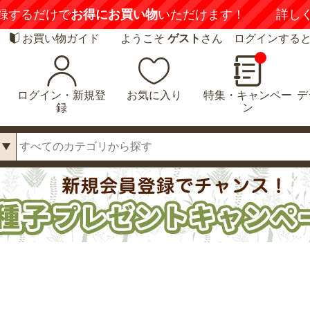
録するだけで
お得にお買い物
いただけます！
詳し
お買い物ガイド
ようこそ
ゲスト
さん ログインする
ログイン・新規登
お気に入り
特集・キャンペー
デ
録
ン