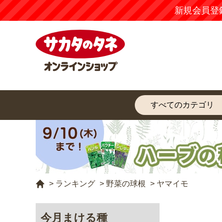
新規会員登
>
ランキング
>
野菜の球根
>
ヤマイモ
今月まける種