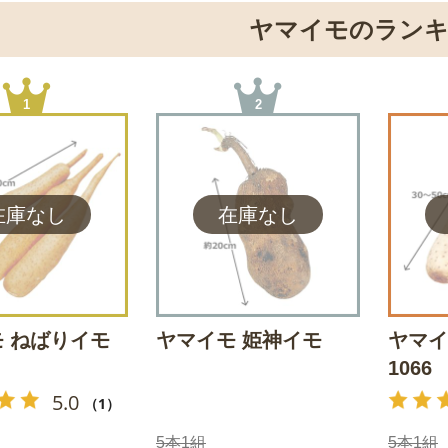
ヤマイモのラン
1
2
 ねばりイモ
ヤマイモ 姫神イモ
ヤマイ
1066
5.0
（1）
5本1組
5本1組