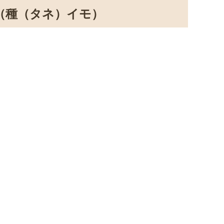
（種（タネ）イモ）