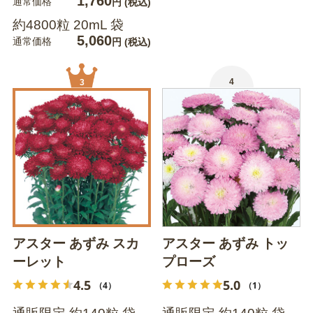
1,760
通常価格
円
(税込)
約4800粒 20mL 袋
5,060
通常価格
円
(税込)
4
3
アスター あずみ スカ
アスター あずみ トッ
ーレット
プローズ
4.5
5.0
（4）
（1）