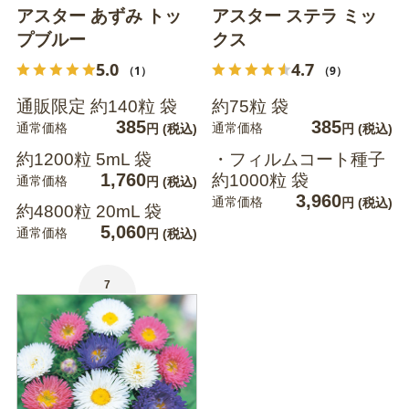
アスター あずみ トッ
アスター ステラ ミッ
プブルー
クス
5.0
4.7
（1）
（9）
通販限定 約140粒 袋
約75粒 袋
385
385
通常価格
通常価格
円
(税込)
円
(税込)
約1200粒 5mL 袋
・フィルムコート種子
1,760
約1000粒 袋
通常価格
円
(税込)
3,960
通常価格
円
(税込)
約4800粒 20mL 袋
5,060
通常価格
円
(税込)
7