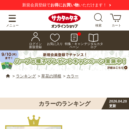
新規会員登録で
お得にお買い物
いただけます！
メニュー
検索
カート
ログイン
お気に入り
特集・キャン
デジタルカタ
新規登録
ペーン
ログ
>
ランキング
>
草花の球根
>
カラー
2026.04.20
カラーのランキング
更新
1