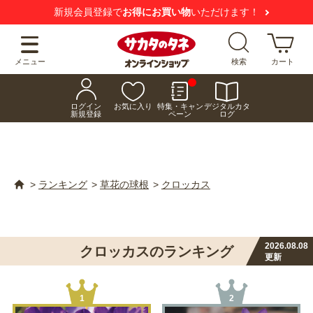
新規会員登録で
お得にお買い物
いただけます！
メニュー
検索
カート
ログイン
お気に入り
特集・キャン
デジタルカタ
新規登録
ペーン
ログ
>
ランキング
>
草花の球根
>
クロッカス
2026.08.08
クロッカスのランキング
更新
1
2