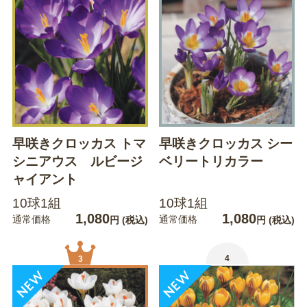
早咲きクロッカス トマ
早咲きクロッカス シー
シニアウス ルビージ
ベリートリカラー
ャイアント
10球1組
10球1組
1,080
1,080
通常価格
通常価格
円
(税込)
円
(税込)
4
3