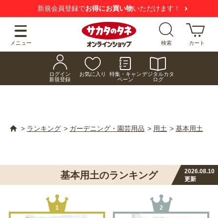
新規会員登録で
お得にお買い物
いただけます！
メニュー
検索
カート
ログイン
お気に入り
特集・キャン
デジタルカタ
新規登録
ペーン
ログ
>
ランキング
>
ガーデニング・園芸用品
>
用土
>
基本用土
2026.08.10
基本用土のランキング
更新
1
2