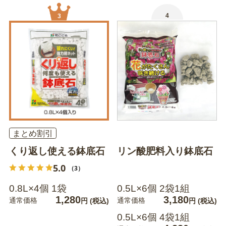
4
3
まとめ割引
くり返し使える鉢底石
リン酸肥料入り鉢底石
5.0
（3）
0.8L×4個 1袋
0.5L×6個 2袋1組
1,280
3,180
通常価格
通常価格
円
(税込)
円
(税込)
0.5L×6個 4袋1組