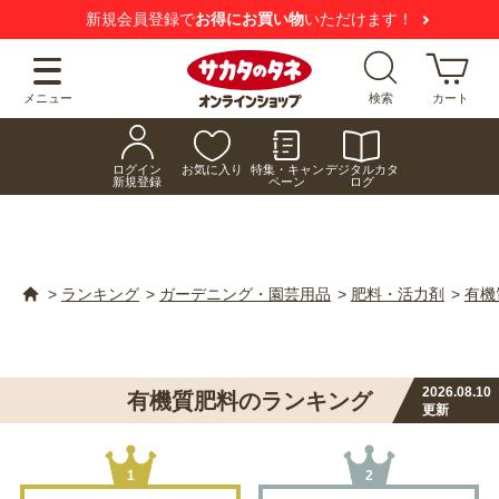
新規会員登録で
お得にお買い物
いただけます！
メニュー
検索
カート
ログイン
お気に入り
特集・キャン
デジタルカタ
新規登録
ペーン
ログ
>
ランキング
>
ガーデニング・園芸用品
>
肥料・活力剤
>
有機
2026.08.10
有機質肥料のランキング
更新
1
2