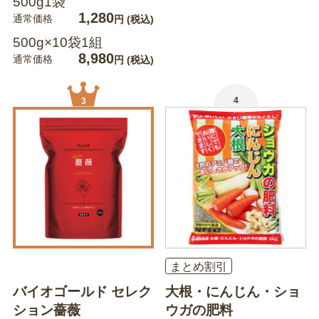
500g1袋
1,280
通常価格
円
(税込)
500g×10袋1組
8,980
通常価格
円
(税込)
4
3
まとめ割引
バイオゴールド セレク
大根・にんじん・ショ
ション薔薇
ウガの肥料