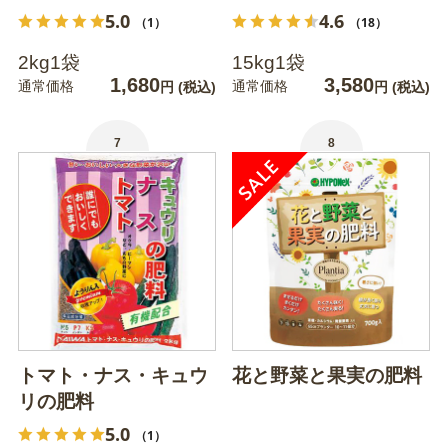
5.0
4.6
（1）
（18）
2kg1袋
15kg1袋
1,680
3,580
通常価格
通常価格
円
(税込)
円
(税込)
7
8
トマト・ナス・キュウ
花と野菜と果実の肥料
リの肥料
5.0
（1）