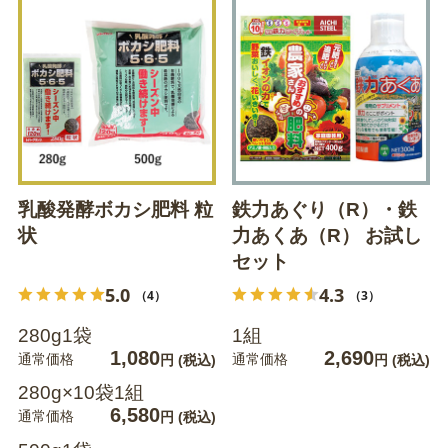
乳酸発酵ボカシ肥料 粒
鉄力あぐり（R）・鉄
状
力あくあ（R） お試し
セット
5.0
4.3
（4）
（3）
280g1袋
1組
1,080
2,690
通常価格
通常価格
円
(税込)
円
(税込)
280g×10袋1組
6,580
通常価格
円
(税込)