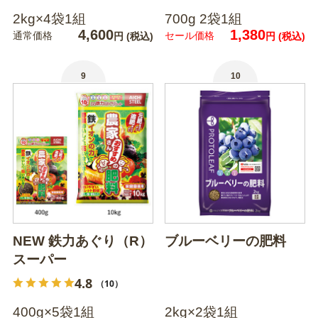
2kg×4袋1組
700g 2袋1組
4,600
1,380
通常価格
セール価格
円
(税込)
円
(税込)
9
10
NEW 鉄力あぐり（R）
ブルーベリーの肥料
スーパー
4.8
（10）
400g×5袋1組
2kg×2袋1組