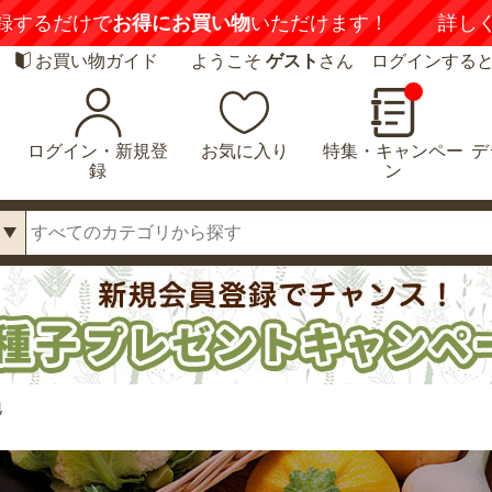
録するだけで
お得にお買い物
いただけます！
詳し
お買い物ガイド
ようこそ
ゲスト
さん ログインする
ログイン・新規登
お気に入り
特集・キャンペー
デ
録
ン
地