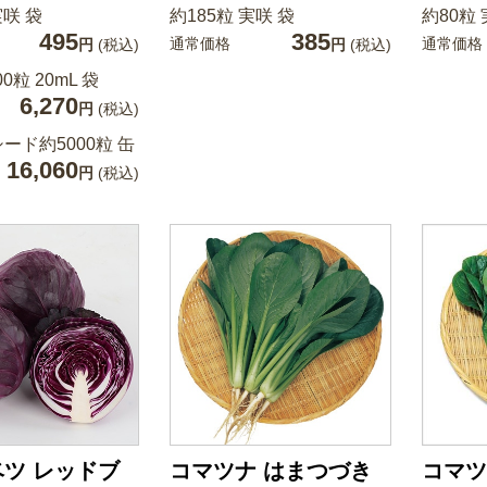
実咲 袋
約185粒 実咲 袋
約80粒 
495
385
通常価格
通常価格
円
(税込)
円
(税込)
00粒 20mL 袋
6,270
円
(税込)
ード約5000粒 缶
16,060
円
(税込)
ツ レッドブ
コマツナ はまつづき
コマツ