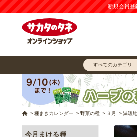
新規会員登
>
種まきカレンダー
>
野菜の種
>
３月
>
温暖
今月まける種