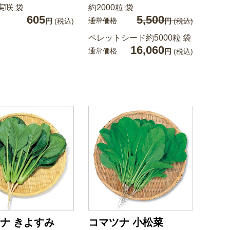
実咲 袋
約2000粒 袋
605
5,500
通常価格
円
(税込)
円
(税込)
ペレットシード約5000粒 袋
16,060
通常価格
円
(税込)
ナ きよすみ
コマツナ 小松菜