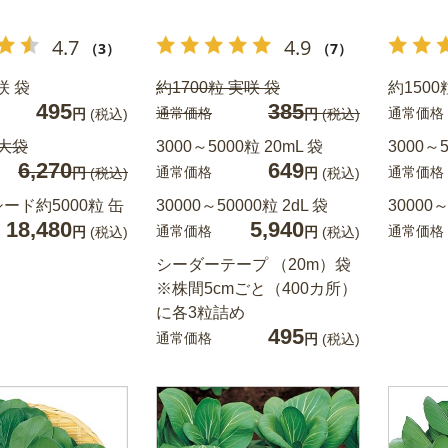
4.7
4.9
（3）
（7）
咲 袋
約1700粒 実咲 袋
約1500
495
385
通常価格
通常価格
円
(税込)
円
(税込)
 大袋
3000～5000粒 20mL 袋
3000～5
6,270
649
通常価格
通常価格
円
(税込)
円
(税込)
ード約5000粒 缶
30000～50000粒 2dL 袋
30000～
18,480
5,940
通常価格
通常価格
円
(税込)
円
(税込)
シーダーテープ （20m）袋
※株間5cmごと（400カ所）
に各3粒詰め
495
通常価格
円
(税込)