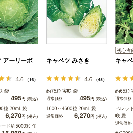
初心者
 アーリーボ
キャベツ みさき
キャベ
4.6
4.6
（16）
（45）
咲 袋
約75粒 実咲 袋
約65粒 
495
495
通常価格
通常価格
円
(税込)
円
(税込)
00粒 20mL 袋
1600～4600粒 20mL 袋
ペレット
6,270
6,270
咲 袋
通常価格
円
(税込)
円
(税込)
通常価格
ード約5000粒 缶