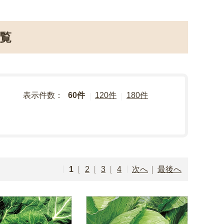
覧
表示件数：
60件
120件
180件
1
2
3
4
次へ
最後へ