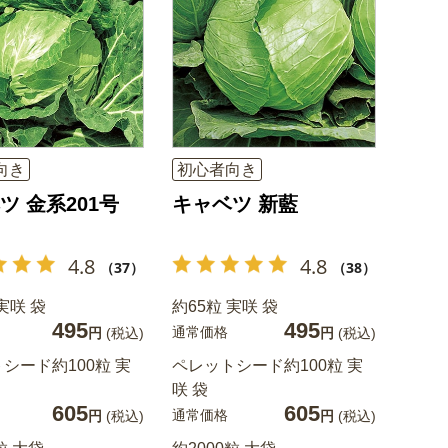
向き
初心者向き
ツ 金系201号
キャベツ 新藍
4.8
4.8
（37）
（38）
実咲 袋
約65粒 実咲 袋
495
495
通常価格
円
(税込)
円
(税込)
シード約100粒 実
ペレットシード約100粒 実
咲 袋
605
605
通常価格
円
(税込)
円
(税込)