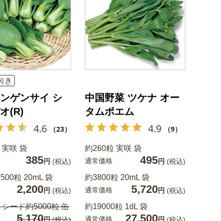
向き
ンゲンサイ シ
中国野菜 ツケナ オー
オ(R)
タムポエム
4.6
4.9
（23）
（9）
 実咲 袋
約260粒 実咲 袋
385
495
通常価格
円
(税込)
円
(税込)
500粒 20mL 袋
約3800粒 20mL 袋
2,200
5,720
通常価格
円
(税込)
円
(税込)
シード約5000粒 缶
約19000粒 1dL 袋
5,170
27,500
通常価格
円
(税込)
円
(税込)