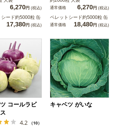
粒 大袋
約2000粒 大袋
6,270
6,270
通常価格
円
(税込)
円
(税込)
シード約5000粒 缶
ペレットシード約5000粒 缶
17,380
18,480
通常価格
円
(税込)
円
(税込)
ツ コールラビ
キャベツ がいな
ス
4.2
（10）