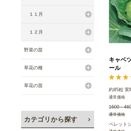
１１月
１２月
野菜の苗
キャベツ
ール
草花の種
草花の苗
約85粒 実
通常価格
1600～46
通常価格
カテゴリから探す
ペレットシ