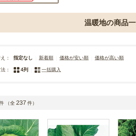
温暖地の商品一
替え：
指定なし
新着順
価格が安い順
価格が高い順
方法：
4列
一括購入
237
件 （全
件）