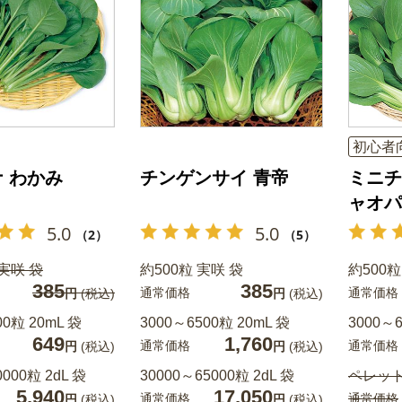
初心者
 わかみ
チンゲンサイ 青帝
ミニチ
ャオパ
5.0
5.0
（2）
（5）
 実咲 袋
約500粒 実咲 袋
約500粒
385
385
通常価格
通常価格
円
(税込)
円
(税込)
00粒 20mL 袋
3000～6500粒 20mL 袋
3000～6
649
1,760
通常価格
通常価格
円
(税込)
円
(税込)
0000粒 2dL 袋
30000～65000粒 2dL 袋
ペレット
5,940
17,050
通常価格
通常価格
円
(税込)
円
(税込)