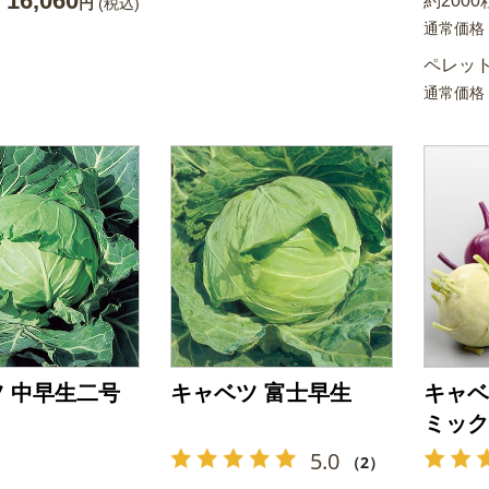
16,060
約2000
円
(税込)
通常価格
ペレット
通常価格
 中早生二号
キャベツ 富士早生
キャベ
ミック
5.0
（2）