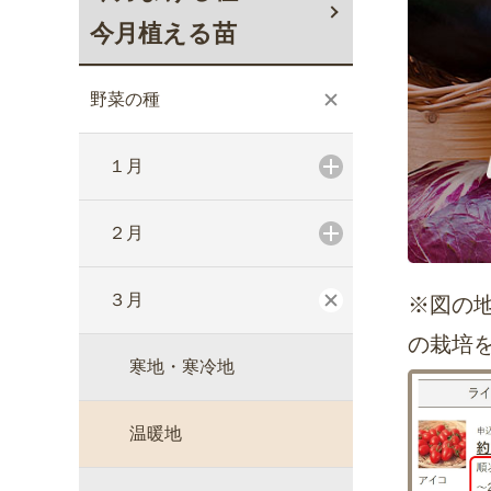
今月植える苗
野菜の種
１月
２月
３月
※図の
の栽培
寒地・寒冷地
温暖地