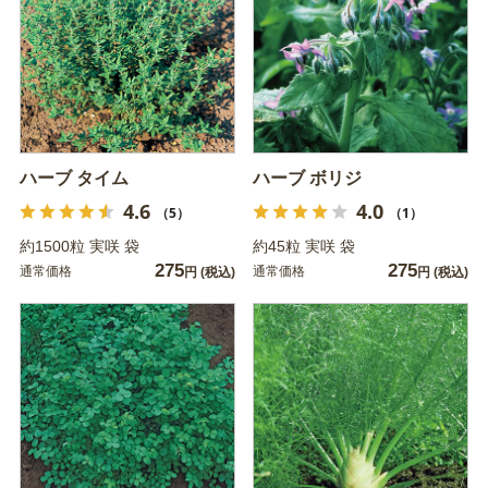
ハーブ タイム
ハーブ ボリジ
4.6
4.0
（5）
（1）
約1500粒 実咲 袋
約45粒 実咲 袋
275
275
通常価格
通常価格
円
(税込)
円
(税込)