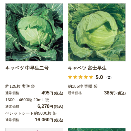
キャベツ 中早生二号
キャベツ 富士早生
5.0
（2）
約125粒 実咲 袋
約185粒 実咲 袋
495
385
通常価格
通常価格
円
(税込)
円
(税込)
1600～4600粒 20mL 袋
6,270
通常価格
円
(税込)
ペレットシード約5000粒 缶
16,060
通常価格
円
(税込)