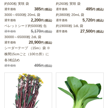
約500粒 実咲 袋
約260粒 実咲 袋
385
495
通常価格
通常価格
円
(税込)
円
(税込)
3000～6500粒 20mL 袋
約3800粒 20mL 袋
2,200
5,720
通常価格
通常価格
円
(税込)
円
(税込)
ペレットシード約5000粒 缶
約19000粒 1dL 袋
5,170
27,500
通常価格
通常価格
円
(税込)
円
(税込)
30000～65000粒 2dL 袋
20,900
通常価格
円
(税込)
シーダーテープ （15m）袋 ※
株間15cmごと（100カ所）に
各3粒詰め
495
通常価格
円
(税込)