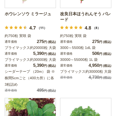
ホウレンソウ ミラージュ
改良日本ほうれんそう パレ
ード
4.7
4.8
（11）
（8）
約750粒 実咲 袋
約750粒 実咲 袋
275
275
通常価格
通常価格
円
(税込)
円
(税込)
プライマックス約20000粒 大袋
3000～5500粒 1dL 袋
5,390
506
通常価格
通常価格
円
(税込)
円
(税込)
プライマックス約30000粒 大袋
30000～55000粒 1L 袋
5,390
4,950
通常価格
通常価格
円
(税込)
円
(税込)
シーダーテープ （20m） 袋 ※
プライマックス約30000粒 大袋
4,730
通常価格
株間5cmごと（400カ所）に各
円
(税込)
3粒詰め
495
通常価格
円
(税込)