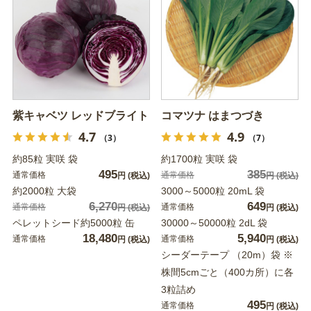
紫キャベツ レッドブライト
コマツナ はまつづき
4.7
4.9
（3）
（7）
約85粒 実咲 袋
約1700粒 実咲 袋
495
385
通常価格
通常価格
円
(税込)
円
(税込)
約2000粒 大袋
3000～5000粒 20mL 袋
6,270
649
通常価格
通常価格
円
(税込)
円
(税込)
ペレットシード約5000粒 缶
30000～50000粒 2dL 袋
18,480
5,940
通常価格
通常価格
円
(税込)
円
(税込)
シーダーテープ （20m）袋 ※
株間5cmごと（400カ所）に各
3粒詰め
495
通常価格
円
(税込)