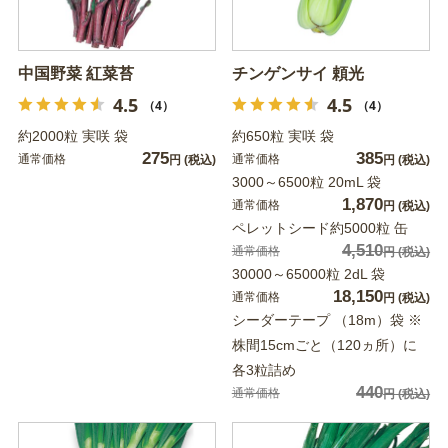
中国野菜 紅菜苔
チンゲンサイ 頼光
4.5
4.5
（4）
（4）
約2000粒 実咲 袋
約650粒 実咲 袋
275
385
通常価格
通常価格
円
(税込)
円
(税込)
3000～6500粒 20mL 袋
1,870
通常価格
円
(税込)
ペレットシード約5000粒 缶
4,510
通常価格
円
(税込)
30000～65000粒 2dL 袋
18,150
通常価格
円
(税込)
シーダーテープ （18m）袋 ※
株間15cmごと（120ヵ所）に
各3粒詰め
440
通常価格
円
(税込)