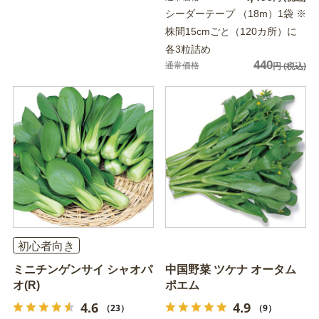
シーダーテープ （18m）1袋 ※
株間15cmごと（120カ所）に
各3粒詰め
440
通常価格
円
(税込)
初心者向き
ミニチンゲンサイ シャオパ
中国野菜 ツケナ オータム
オ(R)
ポエム
4.6
4.9
（23）
（9）