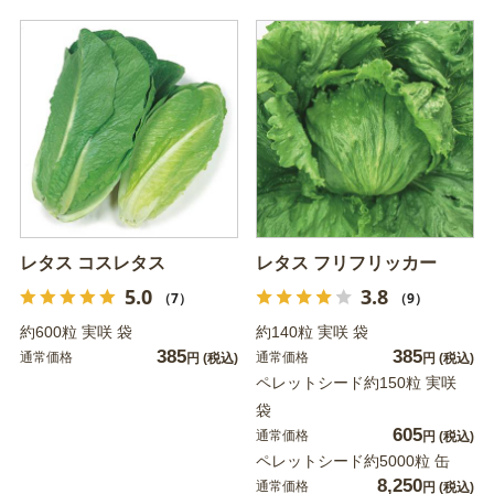
レタス コスレタス
レタス フリフリッカー
5.0
3.8
（7）
（9）
約600粒 実咲 袋
約140粒 実咲 袋
385
385
通常価格
通常価格
円
(税込)
円
(税込)
ペレットシード約150粒 実咲
袋
605
通常価格
円
(税込)
ペレットシード約5000粒 缶
8,250
通常価格
円
(税込)