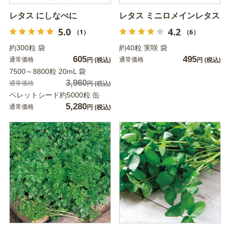
レタス にしなべに
レタス ミニロメインレタス
5.0
4.2
（1）
（6）
約300粒 袋
約40粒 実咲 袋
605
495
通常価格
通常価格
円
(税込)
円
(税込)
7500～8800粒 20mL 袋
3,960
通常価格
円
(税込)
ペレットシード約5000粒 缶
5,280
通常価格
円
(税込)