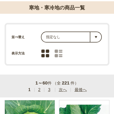
寒地・寒冷地の商品一覧
並べ替え
表示方法
1～60
221
件 （全
件）
1
2
3
次へ
最後へ