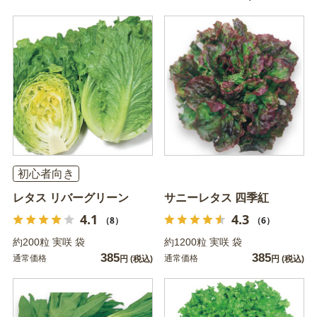
初心者向き
レタス リバーグリーン
サニーレタス 四季紅
4.1
4.3
（8）
（6）
約200粒 実咲 袋
約1200粒 実咲 袋
385
385
通常価格
通常価格
円
(税込)
円
(税込)