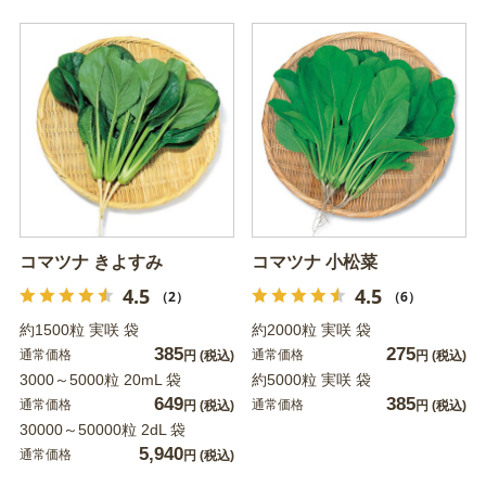
コマツナ きよすみ
コマツナ 小松菜
4.5
4.5
（2）
（6）
約1500粒 実咲 袋
約2000粒 実咲 袋
385
275
通常価格
通常価格
円
(税込)
円
(税込)
3000～5000粒 20mL 袋
約5000粒 実咲 袋
649
385
通常価格
通常価格
円
(税込)
円
(税込)
30000～50000粒 2dL 袋
5,940
通常価格
円
(税込)