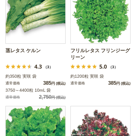
茎レタス ケルン
フリルレタス フリンジーグ
リーン
4.3
5.0
（3）
（3）
約350粒 実咲 袋
約1200粒 実咲 袋
385
385
通常価格
通常価格
円
(税込)
円
(税込)
3750～4400粒 10mL 袋
2,750
通常価格
円
(税込)