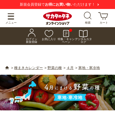
【注意喚起】
悪質な偽サイトにご注意ください
メニュー
検索
カート
ログイン
お気に入り
特集・キャン
デジタルカタ
新規登録
ペーン
ログ
>
種まきカレンダー
>
野菜の種
>
４月
>
寒地・寒冷地