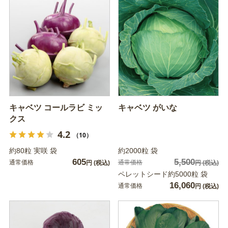
キャベツ コールラビ ミッ
キャベツ がいな
クス
4.2
（10）
約80粒 実咲 袋
約2000粒 袋
605
5,500
通常価格
通常価格
円
(税込)
円
(税込)
ペレットシード約5000粒 袋
16,060
通常価格
円
(税込)