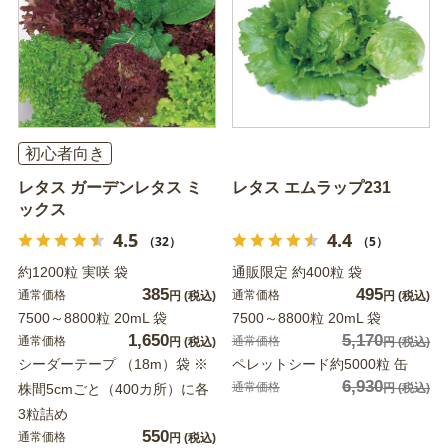
初心者向き
レタス ガーデンレタス ミ
レタス エムラップ231
ックス
4.5
4.4
（32）
（5）
約1200粒 実咲 袋
通販限定 約400粒 袋
385
495
通常価格
通常価格
円
(税込)
円
(税込)
7500～8800粒 20mL 袋
7500～8800粒 20mL 袋
1,650
5,170
通常価格
通常価格
円
(税込)
円
(税込)
シーダーテープ （18m）袋 ※
ペレットシード約5000粒 缶
6,930
通常価格
株間5cmごと（400カ所）に各
円
(税込)
3粒詰め
550
通常価格
円
(税込)