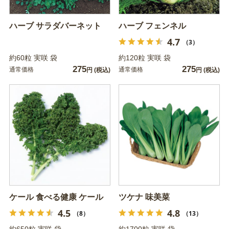
ハーブ サラダバーネット
ハーブ フェンネル
4.7
（3）
約60粒 実咲 袋
約120粒 実咲 袋
275
275
通常価格
通常価格
円
(税込)
円
(税込)
ケール 食べる健康 ケール
ツケナ 味美菜
4.5
4.8
（8）
（13）