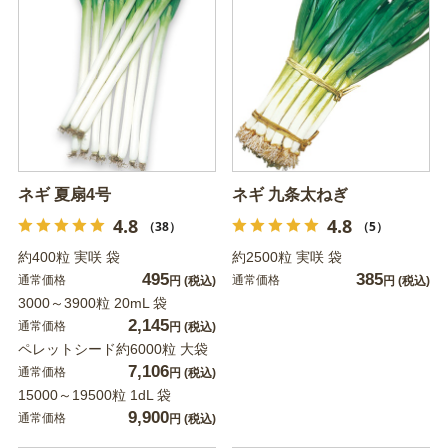
ネギ 夏扇4号
ネギ 九条太ねぎ
4.8
4.8
（38）
（5）
約400粒 実咲 袋
約2500粒 実咲 袋
495
385
通常価格
通常価格
円
(税込)
円
(税込)
3000～3900粒 20mL 袋
2,145
通常価格
円
(税込)
ペレットシード約6000粒 大袋
7,106
通常価格
円
(税込)
15000～19500粒 1dL 袋
9,900
通常価格
円
(税込)