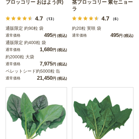
ブロッコリー おはよう(R)
茎ブロッコリー 紫セニョー
ラ
4.7
4.7
（13）
（6）
通販限定 約90粒 袋
約20粒 実咲 袋
495
495
通常価格
通常価格
円
(税込)
円
(税込)
通販限定 約400粒 袋
1,680
通常価格
円
(税込)
約2000粒 大袋
7,975
通常価格
円
(税込)
ペレットシード約5000粒 缶
21,450
通常価格
円
(税込)