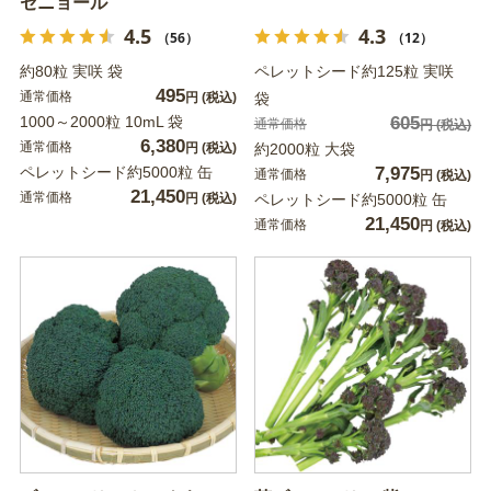
セニョール
4.5
4.3
（56）
（12）
約80粒 実咲 袋
ペレットシード約125粒 実咲
495
通常価格
円
(税込)
袋
1000～2000粒 10mL 袋
605
通常価格
円
(税込)
6,380
通常価格
円
(税込)
約2000粒 大袋
ペレットシード約5000粒 缶
7,975
通常価格
円
(税込)
21,450
通常価格
円
(税込)
ペレットシード約5000粒 缶
21,450
通常価格
円
(税込)