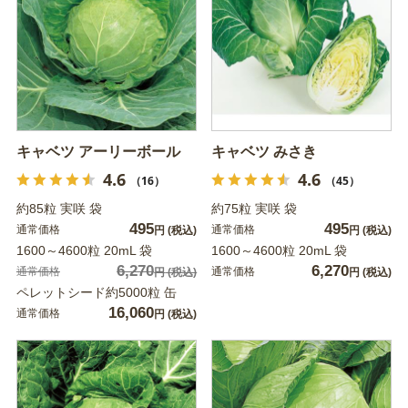
キャベツ アーリーボール
キャベツ みさき
4.6
4.6
（16）
（45）
約85粒 実咲 袋
約75粒 実咲 袋
495
495
通常価格
通常価格
円
(税込)
円
(税込)
1600～4600粒 20mL 袋
1600～4600粒 20mL 袋
6,270
6,270
通常価格
通常価格
円
(税込)
円
(税込)
ペレットシード約5000粒 缶
16,060
通常価格
円
(税込)