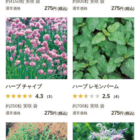
約4150粒 実咲 袋
約800粒 実咲 袋
275
275
通常価格
通常価格
円
(税込)
円
(税込)
ハーブ チャイブ
ハーブ レモンバーム
4.3
2.5
（3）
（4）
約250粒 実咲 袋
約700粒 実咲 袋
275
275
通常価格
通常価格
円
(税込)
円
(税込)