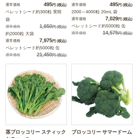
495
495
通常価格
通常価格
円
(税込)
円
(税込)
ペレットシード約300粒 実咲
2000～4000粒 20mL 袋
7,029
通常価格
袋
円
(税込)
1,650
ペレットシード約5000粒 缶
通常価格
円
(税込)
14,575
通常価格
約2000粒 大袋
円
(税込)
7,975
通常価格
円
(税込)
ペレットシード約5000粒 缶
21,450
通常価格
円
(税込)
茎ブロッコリー スティック
ブロッコリー サマードーム