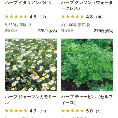
ハーブ イタリアンパセリ
ハーブ クレソン（ウォータ
ークレス）
4.5
4.8
（10）
（10）
約350粒 実咲 袋
約1100粒 実咲 袋
275
275
通常価格
通常価格
円
(税込)
円
(税込)
ハーブ ジャーマンカモミー
ハーブ チャービル（セルフ
ル
ィーユ）
4.7
5.0
（10）
（2）