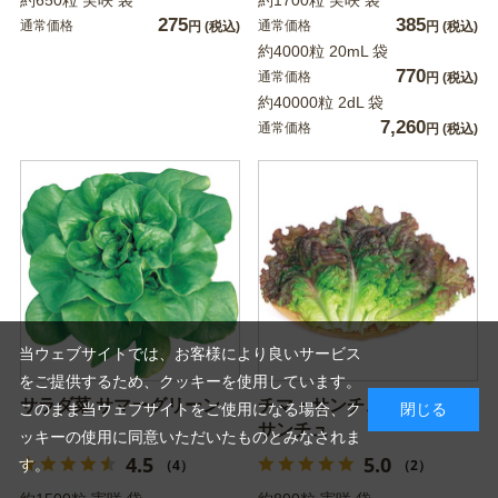
約650粒 実咲 袋
約1700粒 実咲 袋
275
385
通常価格
通常価格
円
(税込)
円
(税込)
約4000粒 20mL 袋
770
通常価格
円
(税込)
約40000粒 2dL 袋
7,260
通常価格
円
(税込)
当ウェブサイトでは、お客様により良いサービス
をご提供するため、クッキーを使用しています。
サラダ菜 サマーグリーン
チマ・サンチュ 赤葉チマ・
このまま当ウェブサイトをご使用になる場合、ク
閉じる
サンチュ
ッキーの使用に同意いただいたものとみなされま
4.5
5.0
す。
（4）
（2）