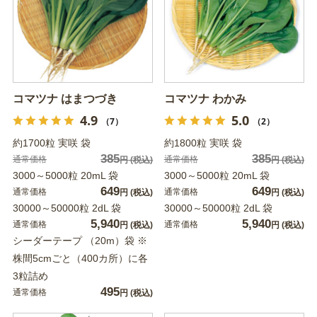
コマツナ はまつづき
コマツナ わかみ
4.9
5.0
（7）
（2）
約1700粒 実咲 袋
約1800粒 実咲 袋
385
385
通常価格
通常価格
円
(税込)
円
(税込)
3000～5000粒 20mL 袋
3000～5000粒 20mL 袋
649
649
通常価格
通常価格
円
(税込)
円
(税込)
30000～50000粒 2dL 袋
30000～50000粒 2dL 袋
5,940
5,940
通常価格
通常価格
円
(税込)
円
(税込)
シーダーテープ （20m）袋 ※
株間5cmごと（400カ所）に各
3粒詰め
495
通常価格
円
(税込)