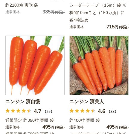
約2100粒 実咲 袋
シーダーテープ （15m）袋 ※
385
通常価格
円
(税込)
株間10cmごと（150カ所）に
各4粒詰め
715
通常価格
円
(税込)
ニンジン 濱自慢
ニンジン 濱美人
4.7
4.6
（33）
（22）
通販限定 約350粒 実咲 袋
約400粒 実咲 袋
495
495
通常価格
通常価格
円
(税込)
円
(税込)