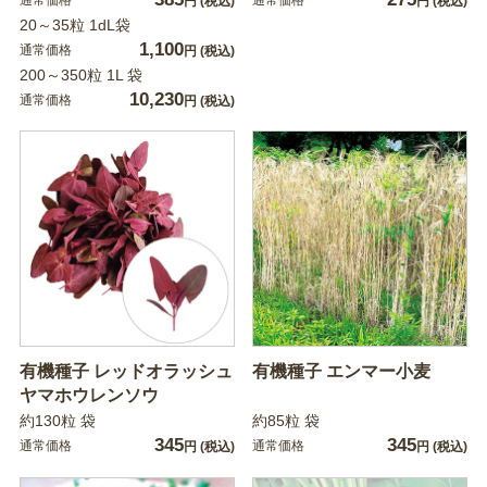
円
(税込)
円
(税込)
20～35粒 1dL袋
1,100
通常価格
円
(税込)
200～350粒 1L 袋
10,230
通常価格
円
(税込)
有機種子 レッドオラッシュ
有機種子 エンマー小麦
ヤマホウレンソウ
約130粒 袋
約85粒 袋
345
345
通常価格
通常価格
円
(税込)
円
(税込)