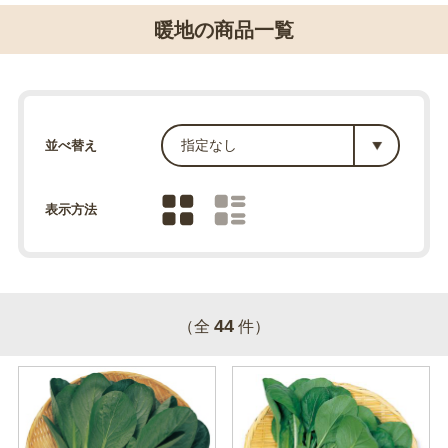
暖地の商品一覧
並べ替え
表示方法
44
（全
件）