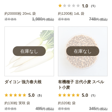
1.0
（1）
約20000粒 20mL 袋
約1200粒 1dL 袋
1,980
748
通常価格
通常価格
円
(税込)
円
(税込)
ダイコン 強力春大根
有機種子 古代小麦 スペル
ト小麦
5.0
5.0
（5）
（1）
約130粒 実咲 袋
約320粒 袋
495
345
通常価格
通常価格
円
(税込)
円
(税込)