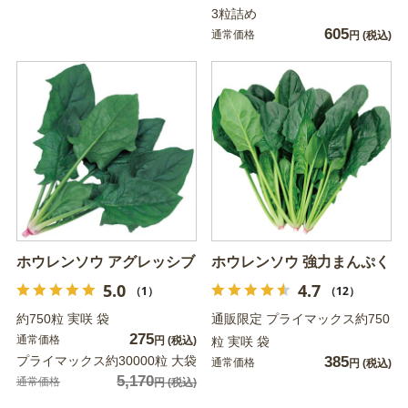
3粒詰め
605
通常価格
円
(税込)
ホウレンソウ アグレッシブ
ホウレンソウ 強力まんぷく
5.0
4.7
（1）
（12）
約750粒 実咲 袋
通販限定 プライマックス約750
275
通常価格
円
(税込)
粒 実咲 袋
プライマックス約30000粒 大袋
385
通常価格
円
(税込)
5,170
通常価格
円
(税込)