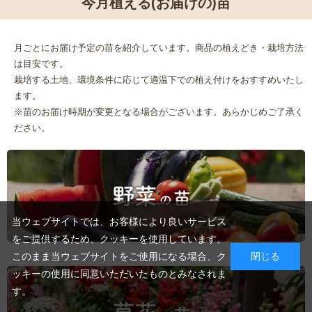
今月植える(お届けの)苗
月ごとにお届け予定の苗を紹介しています。商品の植えどき・栽培方法
は目安です。
栽培する土地、環境条件に応じて適温下での植え付けをおすすめいたし
ます。
※苗のお届け時期が変更となる場合がございます。あらかじめご了承く
ださい。
当ウェブサイトでは、お客様により良いサービス
をご提供するため、クッキーを使用しています。
このまま当ウェブサイトをご使用になる場合、ク
閉じる
ッキーの使用に同意いただいたものとみなされま
す。