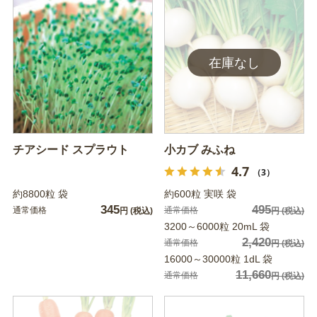
チアシード スプラウト
小カブ みふね
4.7
（3）
約8800粒 袋
約600粒 実咲 袋
345
495
通常価格
通常価格
円
(税込)
円
(税込)
3200～6000粒 20mL 袋
2,420
通常価格
円
(税込)
16000～30000粒 1dL 袋
11,660
通常価格
円
(税込)