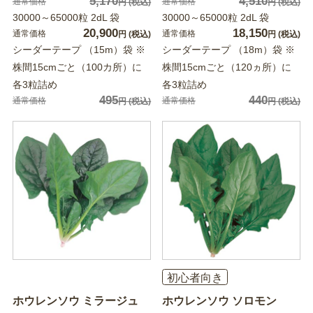
5,170
4,510
通常価格
通常価格
円
(税込)
円
(税込)
30000～65000粒 2dL 袋
30000～65000粒 2dL 袋
20,900
18,150
通常価格
通常価格
円
(税込)
円
(税込)
シーダーテープ （15m）袋 ※
シーダーテープ （18m）袋 ※
株間15cmごと（100カ所）に
株間15cmごと（120ヵ所）に
各3粒詰め
各3粒詰め
495
440
通常価格
通常価格
円
(税込)
円
(税込)
初心者向き
ホウレンソウ ミラージュ
ホウレンソウ ソロモン