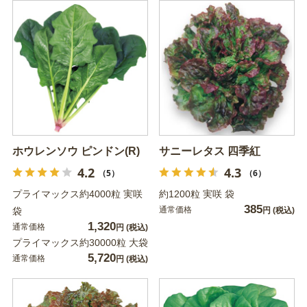
ホウレンソウ ピンドン(R)
サニーレタス 四季紅
4.2
4.3
（5）
（6）
プライマックス約4000粒 実咲
約1200粒 実咲 袋
385
通常価格
袋
円
(税込)
1,320
通常価格
円
(税込)
プライマックス約30000粒 大袋
5,720
通常価格
円
(税込)