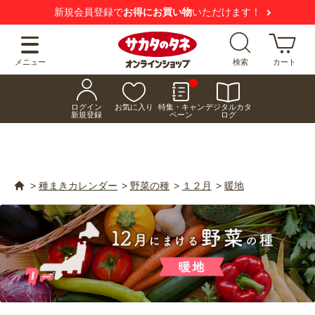
【注意喚起】
悪質な偽サイトにご注意ください
メニュー
検索
カート
ログイン
お気に入り
特集・キャン
デジタルカタ
新規登録
ペーン
ログ
>
種まきカレンダー
>
野菜の種
>
１２月
>
暖地