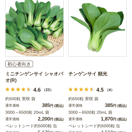
初心者向き
ミニチンゲンサイ シャオパ
チンゲンサイ 頼光
オ(R)
4.6
4.5
（23）
（4）
約500粒 実咲 袋
約650粒 実咲 袋
385
385
通常価格
通常価格
円
(税込)
円
(税込)
3000～6500粒 20mL 袋
3000～6500粒 20mL 袋
2,200
1,870
通常価格
通常価格
円
(税込)
円
(税込)
ペレットシード約5000粒 缶
ペレットシード約5000粒 缶