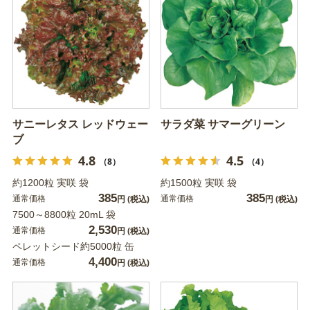
サニーレタス レッドウェー
サラダ菜 サマーグリーン
ブ
4.8
4.5
（8）
（4）
約1200粒 実咲 袋
約1500粒 実咲 袋
385
385
通常価格
通常価格
円
(税込)
円
(税込)
7500～8800粒 20mL 袋
2,530
通常価格
円
(税込)
ペレットシード約5000粒 缶
4,400
通常価格
円
(税込)