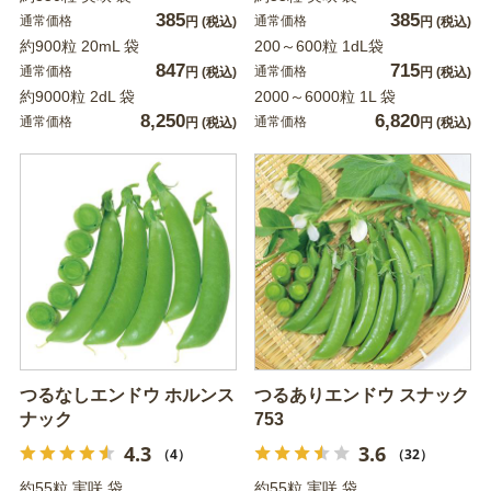
385
385
通常価格
通常価格
円
(税込)
円
(税込)
約900粒 20mL 袋
200～600粒 1dL袋
847
715
通常価格
通常価格
円
(税込)
円
(税込)
約9000粒 2dL 袋
2000～6000粒 1L 袋
8,250
6,820
通常価格
通常価格
円
(税込)
円
(税込)
つるなしエンドウ ホルンス
つるありエンドウ スナック
ナック
753
4.3
3.6
（4）
（32）
約55粒 実咲 袋
約55粒 実咲 袋