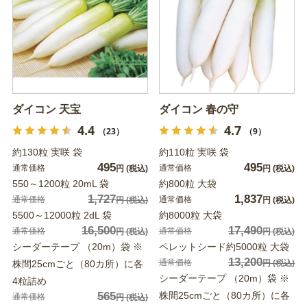
ダイコン 天宝
ダイコン 春の守
4.4
4.7
（23）
（9）
約130粒 実咲 袋
約110粒 実咲 袋
495
495
通常価格
通常価格
円
(税込)
円
(税込)
550～1200粒 20mL 袋
約800粒 大袋
1,727
1,837
通常価格
通常価格
円
(税込)
円
(税込)
5500～12000粒 2dL 袋
約8000粒 大袋
16,500
17,490
通常価格
通常価格
円
(税込)
円
(税込)
シーダーテープ （20m）袋 ※
ペレットシード約5000粒 大袋
13,200
通常価格
株間25cmごと（80カ所）に各
円
(税込)
シーダーテープ （20m）袋 ※
4粒詰め
565
株間25cmごと（80カ所）に各
通常価格
円
(税込)