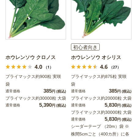
初心者向き
ホウレンソウ クロノス
ホウレンソウ オシリス
4.0
4.6
（1）
（27）
プライマックス約900粒 実咲
プライマックス約875粒 実咲
袋
袋
385
385
通常価格
通常価格
円
(税込)
円
(税込)
プライマックス約30000粒 大袋
プライマックス約20000粒 大袋
5,390
5,830
通常価格
通常価格
円
(税込)
円
(税込)
プライマックス約30000粒 大袋
5,830
通常価格
円
(税込)
シーダーテープ （20m）袋 ※
株間5cmごと（400カ所）に各