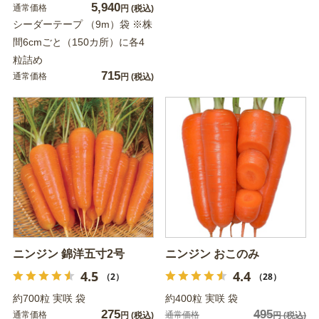
5,940
通常価格
円
(税込)
シーダーテープ （9m）袋 ※株
間6cmごと（150カ所）に各4
粒詰め
715
通常価格
円
(税込)
ニンジン 錦洋五寸2号
ニンジン おこのみ
4.5
4.4
（2）
（28）
約700粒 実咲 袋
約400粒 実咲 袋
275
495
通常価格
通常価格
円
(税込)
円
(税込)