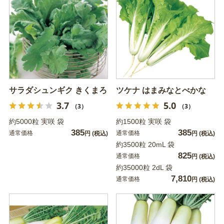
サラダシュンギク きくまろ
ツケナ はまみなとべかな
3.7
5.0
（3）
（3）
約5000粒 実咲 袋
約1500粒 実咲 袋
385
385
通常価格
通常価格
円
(税込)
円
(税込)
約3500粒 20mL 袋
825
通常価格
円
(税込)
約35000粒 2dL 袋
7,810
通常価格
円
(税込)