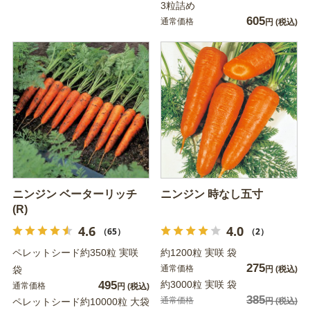
3粒詰め
605
通常価格
円
(税込)
ニンジン ベーターリッチ
ニンジン 時なし五寸
(R)
4.6
4.0
（65）
（2）
ペレットシード約350粒 実咲
約1200粒 実咲 袋
275
通常価格
袋
円
(税込)
495
約3000粒 実咲 袋
通常価格
円
(税込)
385
通常価格
ペレットシード約10000粒 大袋
円
(税込)