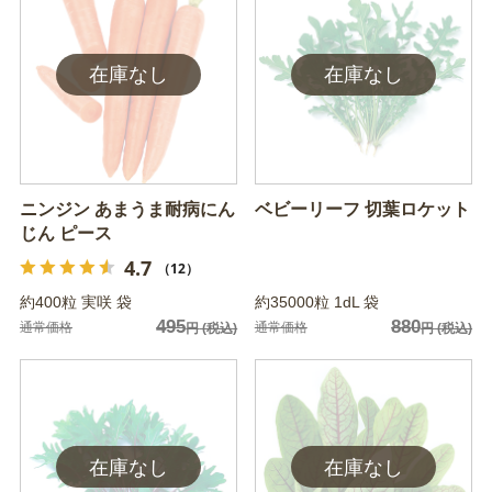
ニンジン あまうま耐病にん
ベビーリーフ 切葉ロケット
じん ピース
4.7
（12）
約400粒 実咲 袋
約35000粒 1dL 袋
495
880
通常価格
通常価格
円
(税込)
円
(税込)