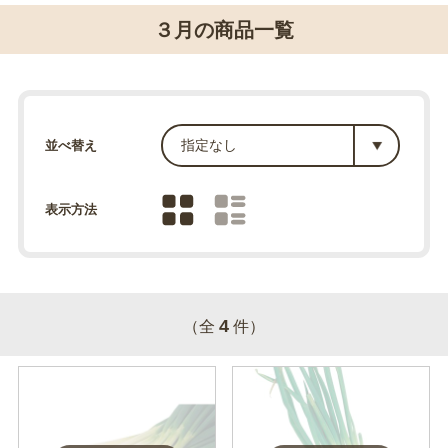
３月の商品一覧
並べ替え
表示方法
4
（全
件）