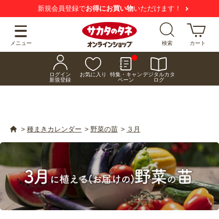
新規会員登録で
お得にお買い物
いただけます！
メニュー
検索
カート
ログイン
お気に入り
特集・キャン
デジタルカタ
新規登録
ペーン
ログ
>
種まきカレンダー
>
野菜の苗
>
３月