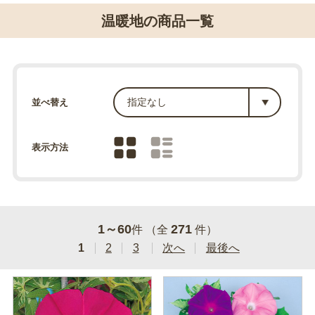
温暖地の商品一覧
並べ替え
表示方法
1～60
271
件 （全
件）
1
2
3
次へ
最後へ