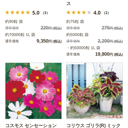
ス
5.0
4.0
（3）
（2）
約90粒 袋
約75粒 袋
220
275
通常価格
通常価格
円
(税込)
円
(税込)
約70000粒 1L 袋
約5000粒 袋
9,350
2,200
通常価格
通常価格
円
(税込)
円
(税込)
・約50000粒 1L 袋
19,800
通常価格
円
(税込)
コスモス センセーション
コリウス ゴリラ(R) ミック