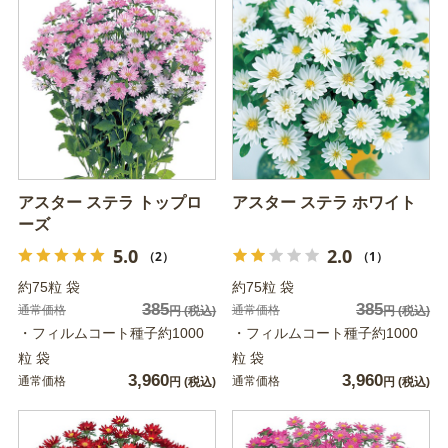
アスター ステラ トップロ
アスター ステラ ホワイト
ーズ
5.0
2.0
（2）
（1）
約75粒 袋
約75粒 袋
385
385
通常価格
通常価格
円
(税込)
円
(税込)
・フィルムコート種子約1000
・フィルムコート種子約1000
粒 袋
粒 袋
3,960
3,960
通常価格
通常価格
円
(税込)
円
(税込)