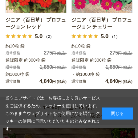
ジニア（百日草） プロフュ
ジニア（百日草） プロフュ
ージョン レッド
ージョン チェリー
5.0
5.0
（2）
（1）
約10粒 袋
約10粒 袋
275
275
通常価格
通常価格
円
(税込)
円
(税込)
通販限定 約300粒 袋
通販限定 約300粒 袋
1,850
1,850
通常価格
通常価格
円
(税込)
円
(税込)
約1000粒 袋
・約1000粒 袋
4,840
4,840
通常価格
通常価格
円
(税込)
円
(税込)
当ウェブサイトでは、お客様により良いサービス
をご提供するため、クッキーを使用しています。
1～60
271
件 （全
件）
このまま当ウェブサイトをご使用になる場合、ク
閉じる
1
2
3
次へ
最後へ
ッキーの使用に同意いただいたものとみなされま
す。