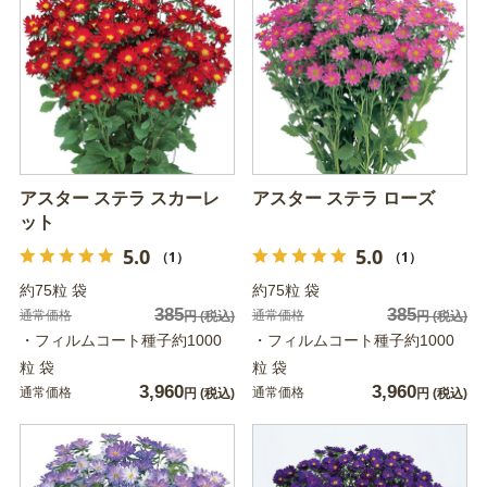
アスター ステラ スカーレ
アスター ステラ ローズ
ット
5.0
5.0
（1）
（1）
約75粒 袋
約75粒 袋
385
385
通常価格
通常価格
円
(税込)
円
(税込)
・フィルムコート種子約1000
・フィルムコート種子約1000
粒 袋
粒 袋
3,960
3,960
通常価格
通常価格
円
(税込)
円
(税込)