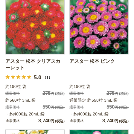
アスター 松本 クリアスカ
アスター 松本 ピンク
ーレット
5.0
（1）
約190粒 袋
約190粒 袋
275
275
通常価格
通常価格
円
(税込)
円
(税込)
約560粒 3mL 袋
通販限定 約558粒 3mL 袋
550
550
通常価格
通常価格
円
(税込)
円
(税込)
・約4000粒 20mL 袋
・約4000粒 20mL 袋
3,740
3,740
通常価格
通常価格
円
(税込)
円
(税込)