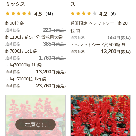
ミックス
ス
4.5
4.2
（14）
（6）
約90粒 袋
通販限定 ペレットシード約20
220
通常価格
円
(税込)
粒 袋
約1100粒 約5㎡分 景観用大袋
550
通常価格
円
(税込)
385
通常価格
円
(税込)
・ペレットシード約500粒 袋
約7000粒 1dL 袋
13,200
通常価格
円
(税込)
1,760
通常価格
円
(税込)
・約70000粒 1L 袋
13,200
通常価格
円
(税込)
・約150000粒 1kg 袋
23,760
通常価格
円
(税込)