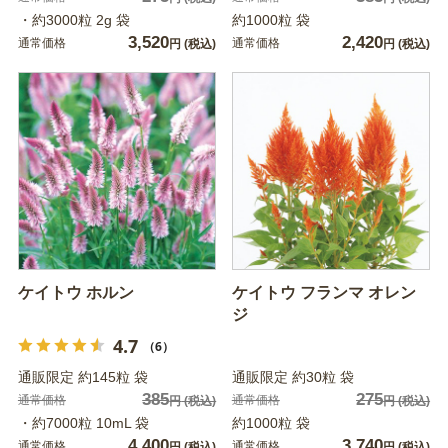
・約3000粒 2g 袋
約1000粒 袋
3,520
2,420
通常価格
通常価格
円
(税込)
円
(税込)
ケイトウ ホルン
ケイトウ フランマ オレン
ジ
4.7
（6）
通販限定 約145粒 袋
通販限定 約30粒 袋
385
275
通常価格
通常価格
円
(税込)
円
(税込)
・約7000粒 10mL 袋
約1000粒 袋
4,400
3,740
通常価格
通常価格
円
(税込)
円
(税込)