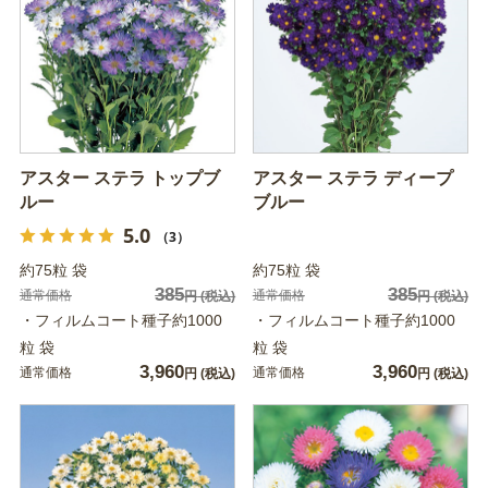
アスター ステラ トップブ
アスター ステラ ディープ
ルー
ブルー
5.0
（3）
約75粒 袋
約75粒 袋
385
385
通常価格
通常価格
円
(税込)
円
(税込)
・フィルムコート種子約1000
・フィルムコート種子約1000
粒 袋
粒 袋
3,960
3,960
通常価格
通常価格
円
(税込)
円
(税込)