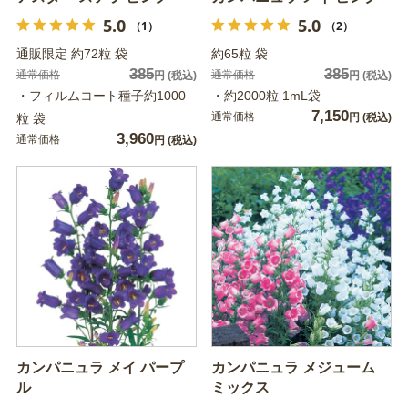
5.0
5.0
（1）
（2）
通販限定 約72粒 袋
約65粒 袋
385
385
通常価格
通常価格
円
(税込)
円
(税込)
・フィルムコート種子約1000
・約2000粒 1mL袋
7,150
通常価格
粒 袋
円
(税込)
3,960
通常価格
円
(税込)
カンパニュラ メイ パープ
カンパニュラ メジューム
ル
ミックス