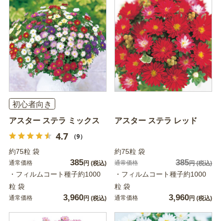
初心者向き
アスター ステラ ミックス
アスター ステラ レッド
4.7
（9）
約75粒 袋
約75粒 袋
385
385
通常価格
通常価格
円
(税込)
円
(税込)
・フィルムコート種子約1000
・フィルムコート種子約1000
粒 袋
粒 袋
3,960
3,960
通常価格
通常価格
円
(税込)
円
(税込)