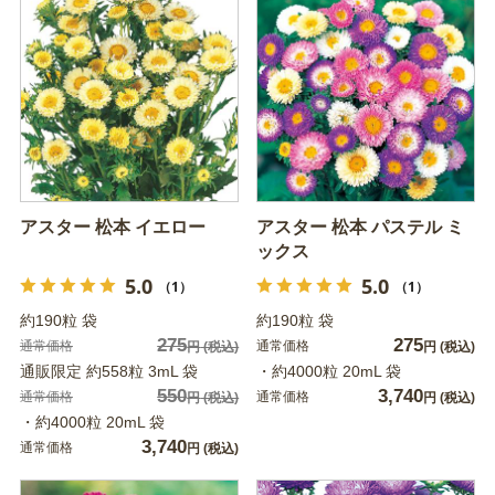
アスター 松本 イエロー
アスター 松本 パステル ミ
ックス
5.0
5.0
（1）
（1）
約190粒 袋
約190粒 袋
275
275
通常価格
通常価格
円
(税込)
円
(税込)
通販限定 約558粒 3mL 袋
・約4000粒 20mL 袋
550
3,740
通常価格
通常価格
円
(税込)
円
(税込)
・約4000粒 20mL 袋
3,740
通常価格
円
(税込)