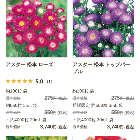
アスター 松本 ローズ
アスター 松本 トップパー
プル
5.0
（1）
約190粒 袋
約190粒 袋
275
275
通常価格
通常価格
円
(税込)
円
(税込)
約560粒 3mL 袋
通販限定 約558粒 3mL 袋
550
550
通常価格
通常価格
円
(税込)
円
(税込)
・約4000粒 20mL 袋
・約4000粒 20mL 袋
3,740
3,740
通常価格
通常価格
円
(税込)
円
(税込)