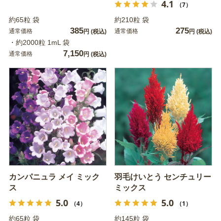
4.1
（7）
約65粒 袋
約210粒 袋
385
275
通常価格
通常価格
円
(税込)
円
(税込)
・約2000粒 1mL 袋
7,150
通常価格
円
(税込)
カンパニュラ メイ ミック
羽毛けいとう センチュリー
ス
ミックス
5.0
5.0
（4）
（1）
約65粒 袋
約145粒 袋