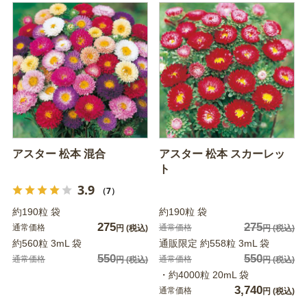
アスター 松本 混合
アスター 松本 スカーレッ
ト
3.9
（7）
約190粒 袋
約190粒 袋
275
275
通常価格
通常価格
円
(税込)
円
(税込)
約560粒 3mL 袋
通販限定 約558粒 3mL 袋
550
550
通常価格
通常価格
円
(税込)
円
(税込)
・約4000粒 20mL 袋
3,740
通常価格
円
(税込)