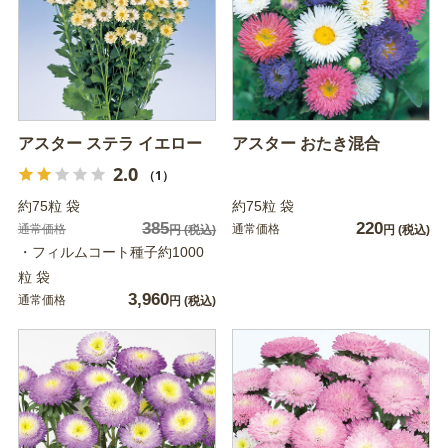
アスター ステラ イエロー
アスター おたき混合
2.0
（1）
約75粒 袋
約75粒 袋
385
220
通常価格
通常価格
円
(税込)
円
(税込)
・フィルムコート種子約1000
粒 袋
3,960
通常価格
円
(税込)