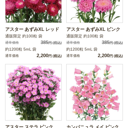
アスター あずみXL レッド
アスター あずみXL ピンク
通販限定 約100粒 袋
通販限定 約100粒 袋
385
385
通常価格
通常価格
円
(税込)
円
(税込)
約1200粒 5mL 袋
約1200粒 5mL 袋
2,200
2,200
通常価格
通常価格
円
(税込)
円
(税込)
アスター ステラ ピンク
カンパニュラ メイ ピンク