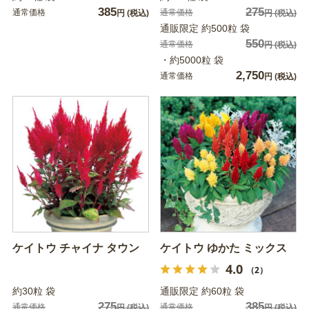
385
275
通常価格
通常価格
円
(税込)
円
(税込)
通販限定 約500粒 袋
550
通常価格
円
(税込)
・約5000粒 袋
2,750
通常価格
円
(税込)
ケイトウ チャイナ タウン
ケイトウ ゆかた ミックス
4.0
（2）
約30粒 袋
通販限定 約60粒 袋
275
385
通常価格
通常価格
円
(税込)
円
(税込)