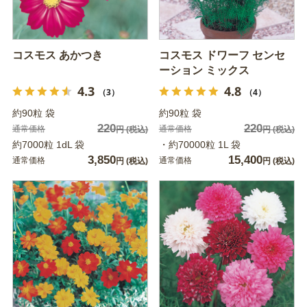
コスモス あかつき
コスモス ドワーフ センセ
ーション ミックス
4.3
4.8
（3）
（4）
約90粒 袋
約90粒 袋
220
220
通常価格
通常価格
円
(税込)
円
(税込)
約7000粒 1dL 袋
・約70000粒 1L 袋
3,850
15,400
通常価格
通常価格
円
(税込)
円
(税込)