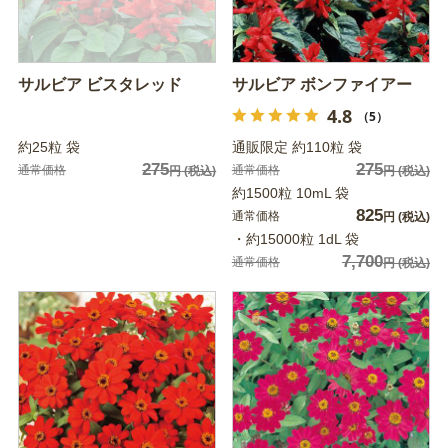
サルビア ビスタレッド
サルビア ボンファイアー
4.8
（5）
約25粒 袋
通販限定 約110粒 袋
275
275
通常価格
通常価格
円
(税込)
円
(税込)
約1500粒 10mL 袋
825
通常価格
円
(税込)
・約15000粒 1dL 袋
7,700
通常価格
円
(税込)