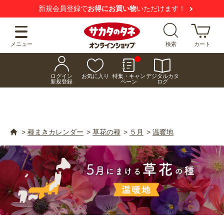
【注意喚起】
悪質な偽サイトにご注意ください
メニュー
検索
カート
ログイン
お気に入り
特集・キャン
デジタルカタ
新規登録
ペーン
ログ
>
種まきカレンダー
>
草花の種
>
５月
>
温暖地