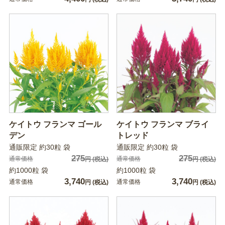
ケイトウ フランマ ゴール
ケイトウ フランマ ブライ
デン
トレッド
通販限定 約30粒 袋
通販限定 約30粒 袋
275
275
通常価格
通常価格
円
(税込)
円
(税込)
約1000粒 袋
約1000粒 袋
3,740
3,740
通常価格
通常価格
円
(税込)
円
(税込)