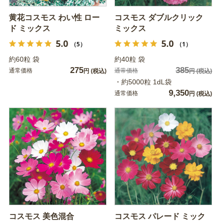
黄花コスモス わい性 ロー
コスモス ダブルクリック
ド ミックス
ミックス
5.0
5.0
（5）
（1）
約60粒 袋
約40粒 袋
275
385
通常価格
通常価格
円
(税込)
円
(税込)
・約5000粒 1dL袋
9,350
通常価格
円
(税込)
コスモス 美色混合
コスモス パレード ミック