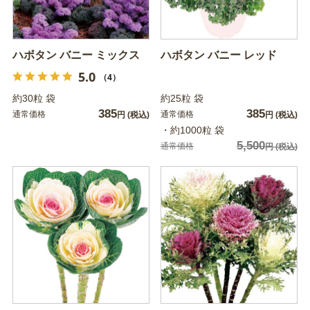
ハボタン バニー ミックス
ハボタン バニー レッド
5.0
（4）
約30粒 袋
約25粒 袋
385
385
通常価格
通常価格
円
(税込)
円
(税込)
・約1000粒 袋
5,500
通常価格
円
(税込)