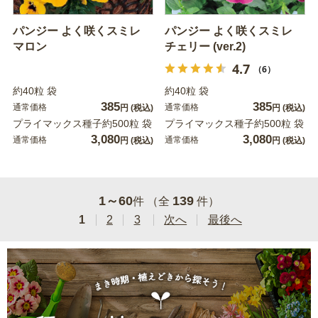
パンジー よく咲くスミレ
パンジー よく咲くスミレ
マロン
チェリー (ver.2)
4.7
（6）
約40粒 袋
約40粒 袋
385
385
通常価格
通常価格
円
(税込)
円
(税込)
プライマックス種子約500粒 袋
プライマックス種子約500粒 袋
3,080
3,080
通常価格
通常価格
円
(税込)
円
(税込)
1～60
139
件 （全
件）
1
2
3
次へ
最後へ