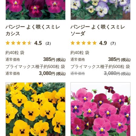
パンジー よく咲くスミレ
パンジー よく咲くスミレ
カシス
ソーダ
4.5
4.9
（2）
（7）
約40粒 袋
約40粒 袋
385
385
通常価格
通常価格
円
(税込)
円
(税込)
プライマックス種子約500粒 袋
プライマックス種子約500粒 袋
3,080
3,080
通常価格
通常価格
円
(税込)
円
(税込)