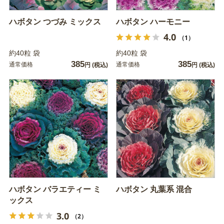
ハボタン つづみ ミックス
ハボタン ハーモニー
4.0
（1）
約40粒 袋
約40粒 袋
385
385
通常価格
通常価格
円
(税込)
円
(税込)
ハボタン バラエティー ミ
ハボタン 丸葉系 混合
ックス
3.0
（2）