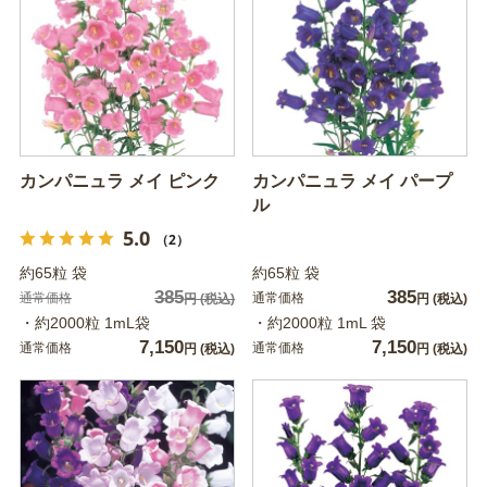
カンパニュラ メイ ピンク
カンパニュラ メイ パープ
ル
5.0
（2）
約65粒 袋
約65粒 袋
385
385
通常価格
通常価格
円
(税込)
円
(税込)
・約2000粒 1mL袋
・約2000粒 1mL 袋
7,150
7,150
通常価格
通常価格
円
(税込)
円
(税込)