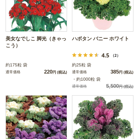
美女なでしこ 脚光（きゃっ
ハボタン バニー ホワイト
こう）
4.5
（2）
約175粒 袋
約25粒 袋
220
385
通常価格
通常価格
円
(税込)
円
(税込)
・約1000粒 袋
5,500
通常価格
円
(税込)