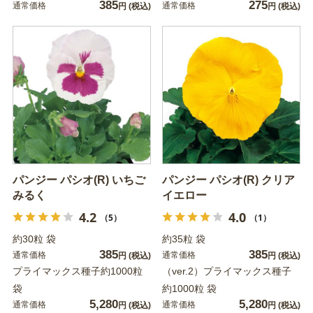
385
275
通常価格
通常価格
円
(税込)
円
(税込)
パンジー パシオ(R) いちご
パンジー パシオ(R) クリア
みるく
イエロー
4.2
4.0
（5）
（1）
約30粒 袋
約35粒 袋
385
385
通常価格
通常価格
円
(税込)
円
(税込)
プライマックス種子約1000粒
（ver.2）プライマックス種子
袋
約1000粒 袋
5,280
5,280
通常価格
通常価格
円
(税込)
円
(税込)