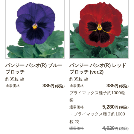
パンジー パシオ(R) ブルー
パンジー パシオ(R) レッド
ブロッチ
ブロッチ (ver.2)
約35粒 袋
約35粒 袋
385
385
通常価格
通常価格
円
(税込)
円
(税込)
プライマックス種子約1000粒
袋
5,280
通常価格
円
(税込)
・プライマックス種子約1000
粒 袋
4,620
通常価格
円
(税込)