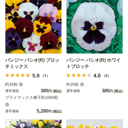
パンジー パシオ(R) ブロッ
パンジー パシオ(R) ホワイ
チミックス
トブロッチ
5.0
4.0
（1）
（2）
約35粒 袋
約35粒 袋
385
385
通常価格
通常価格
円
(税込)
円
(税込)
プライマックス種子約1000粒
袋
5,280
通常価格
円
(税込)