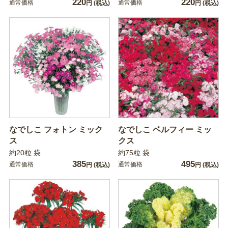
220
220
通常価格
通常価格
円
(税込)
円
(税込)
なでしこ フォトン ミック
なでしこ ベルフィー ミッ
ス
クス
約20粒 袋
約75粒 袋
385
495
通常価格
通常価格
円
(税込)
円
(税込)