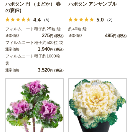
ハボタン 円 （まどか） 春
ハボタン アンサンブル
の宴(R)
4.4
5.0
（8）
（2）
フィルムコート種子約25粒 袋
約40粒 袋
275
495
通常価格
通常価格
円
(税込)
円
(税込)
フィルムコート種子約500粒 袋
1,940
通常価格
円
(税込)
フィルムコート種子約1000粒
袋
3,520
通常価格
円
(税込)