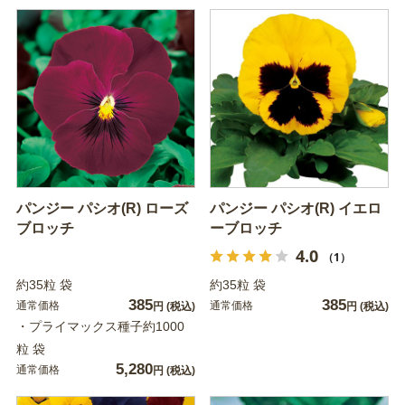
パンジー パシオ(R) ローズ
パンジー パシオ(R) イエロ
ブロッチ
ーブロッチ
4.0
（1）
約35粒 袋
約35粒 袋
385
385
通常価格
通常価格
円
(税込)
円
(税込)
・プライマックス種子約1000
粒 袋
5,280
通常価格
円
(税込)