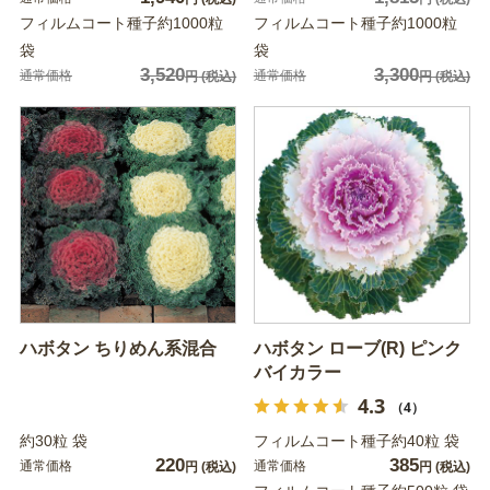
フィルムコート種子約1000粒
フィルムコート種子約1000粒
袋
袋
3,520
3,300
通常価格
通常価格
円
(税込)
円
(税込)
ハボタン ちりめん系混合
ハボタン ローブ(R) ピンク
バイカラー
4.3
（4）
約30粒 袋
フィルムコート種子約40粒 袋
220
385
通常価格
通常価格
円
(税込)
円
(税込)