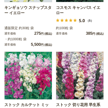
キンギョソウ スナップスタ
コスモス キャンパス イエ
ー イエロー
ロー
5.0
（5）
通販限定 約30粒 袋
約100粒 袋
275
385
通常価格
通常価格
円
(税込)
円
(税込)
・約1000粒 袋
5,500
通常価格
円
(税込)
ストック カルテット ミッ
ストック 切り花用 早生系