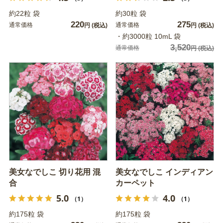
約22粒 袋
約30粒 袋
220
275
通常価格
通常価格
円
(税込)
円
(税込)
・約3000粒 10mL 袋
3,520
通常価格
円
(税込)
美女なでしこ 切り花用 混
美女なでしこ インディアン
合
カーペット
5.0
4.0
（1）
（1）
約175粒 袋
約175粒 袋