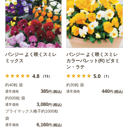
パンジー よく咲くスミレ
パンジー よく咲くスミレ
ミックス
カラーパレット(R) ビタミ
ン・ラテ
4.8
5.0
（13）
（1）
約40粒 袋
約30粒 袋
385
440
通常価格
通常価格
円
(税込)
円
(税込)
約500粒 袋
3,080
通常価格
円
(税込)
プライマックス種子約1000粒
袋
6,160
通常価格
円
(税込)