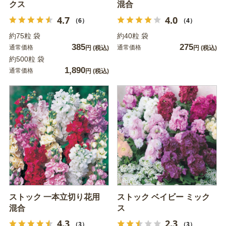
クス
混合
4.7
4.0
（6）
（4）
約75粒 袋
約40粒 袋
385
275
通常価格
通常価格
円
(税込)
円
(税込)
約500粒 袋
1,890
通常価格
円
(税込)
ストック 一本立切り花用
ストック ベイビー ミック
混合
ス
4.3
2.3
（3）
（3）