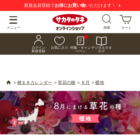
【注意喚起】
悪質な偽サイトにご注意ください
メニュー
検索
カート
ログイン
お気に入り
特集・キャン
デジタルカタ
新規登録
ペーン
ログ
>
種まきカレンダー
>
草花の種
>
８月
>
暖地