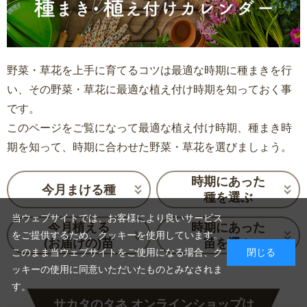
野菜・草花を上手に育てるコツは最適な時期に種まきを行
い、その野菜・草花に最適な植え付け時期を知っておく事
です。
このページをご覧になって最適な植え付け時期、種まき時
期を知って、時期に合わせた野菜・草花を選びましょう。
時期にあった
今月まける種
種を選ぶ
当ウェブサイトでは、お客様により良いサービス
今月植える
時期にあった
をご提供するため、クッキーを使用しています。
(お届けの)苗
苗を選ぶ
このまま当ウェブサイトをご使用になる場合、ク
閉じる
ッキーの使用に同意いただいたものとみなされま
す。
サカタのタネ オンラインショップは