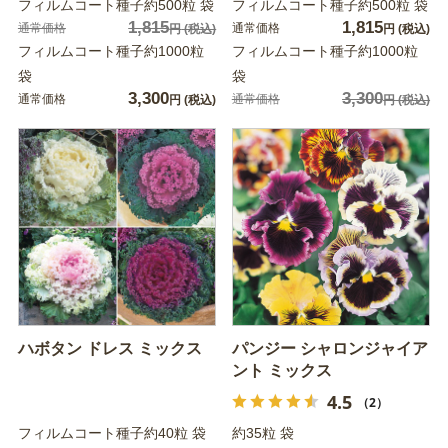
フィルムコート種子約500粒 袋
フィルムコート種子約500粒 袋
1,815
1,815
通常価格
通常価格
円
(税込)
円
(税込)
フィルムコート種子約1000粒
フィルムコート種子約1000粒
袋
袋
3,300
3,300
通常価格
通常価格
円
(税込)
円
(税込)
ハボタン ドレス ミックス
パンジー シャロンジャイア
ント ミックス
4.5
（2）
フィルムコート種子約40粒 袋
約35粒 袋