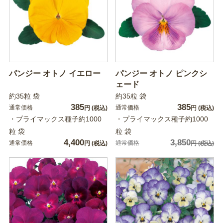
パンジー オトノ イエロー
パンジー オトノ ピンクシ
ェード
約35粒 袋
約35粒 袋
385
385
通常価格
通常価格
円
(税込)
円
(税込)
・プライマックス種子約1000
・プライマックス種子約1000
粒 袋
粒 袋
4,400
3,850
通常価格
通常価格
円
(税込)
円
(税込)