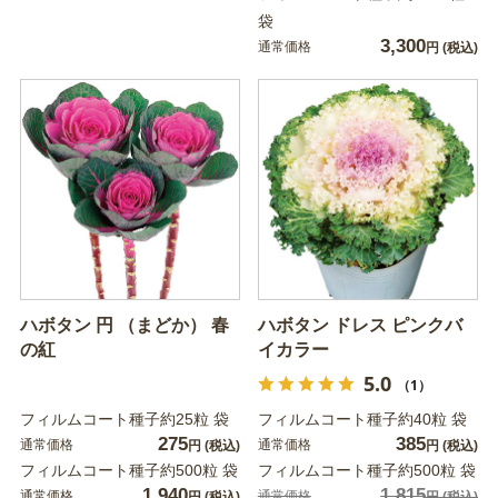
袋
3,300
通常価格
円
(税込)
ハボタン 円 （まどか） 春
ハボタン ドレス ピンクバ
の紅
イカラー
5.0
（1）
フィルムコート種子約25粒 袋
フィルムコート種子約40粒 袋
275
385
通常価格
通常価格
円
(税込)
円
(税込)
フィルムコート種子約500粒 袋
フィルムコート種子約500粒 袋
1,940
1,815
通常価格
通常価格
円
(税込)
円
(税込)