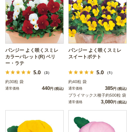
パンジー よく咲くスミレ
パンジー よく咲くスミレ
カラーパレット(R) ベリ
スイートポテト
ー・ラテ
5.0
5.0
（3）
（1）
約30粒 袋
約40粒 袋
440
385
通常価格
通常価格
円
(税込)
円
(税込)
プライマックス種子約500粒 袋
3,080
通常価格
円
(税込)