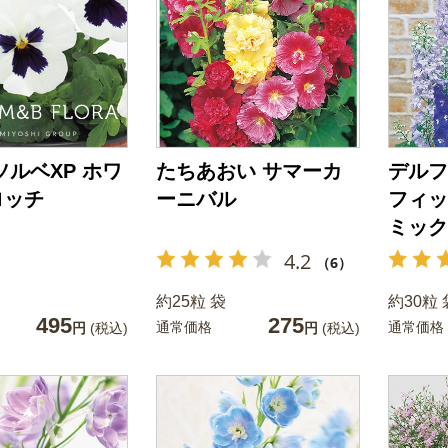
ソルベXP ホワ
たちあおい サマーカ
デルフ
ロッチ
ーニバル
フィッ
ミック
4.2
（6）
約25粒 袋
約30粒 
495
275
通常価格
通常価格
円
(税込)
円
(税込)