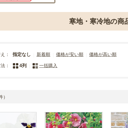
寒地・寒冷地の商
替え：
指定なし
新着順
価格が安い順
価格が高い順
方法：
4列
一括購入
件）