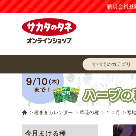
新規会員登
>
種まきカレンダー
>
草花の種
>
１０月
>
寒
今月まける種