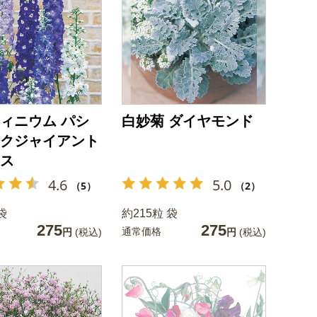
ィニウム パシ
白妙菊 ダイヤモンド
クジャイアント
ス
4.6
5.0
（5）
（2）
袋
約215粒 袋
275
275
通常価格
円
(税込)
円
(税込)