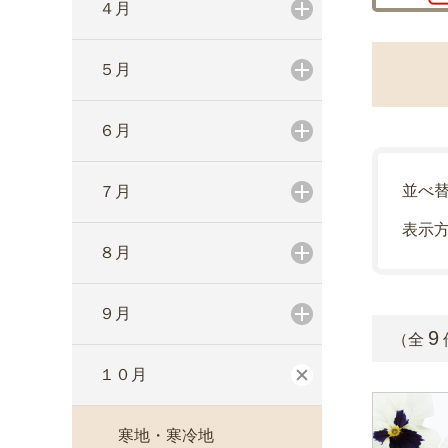
４月
５月
６月
並べ
７月
表示
８月
９月
9
（全
１０月
寒地・寒冷地