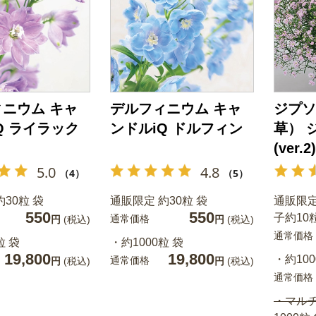
ニウム キャ
デルフィニウム キャ
ジプソ
Q ライラック
ンドルiQ ドルフィン
草） 
(ver.2)
5.0
4.8
（4）
（5）
30粒 袋
通販限定 約30粒 袋
通販限
550
550
子約10
通常価格
円
(税込)
円
(税込)
通常価格
粒 袋
・約1000粒 袋
19,800
19,800
・約100
通常価格
円
(税込)
円
(税込)
通常価格
・マル