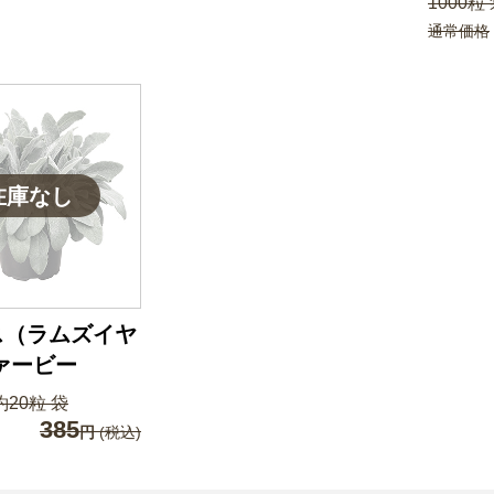
1000粒
通常価格
ス（ラムズイヤ
ァービー
20粒 袋
385
円
(税込)