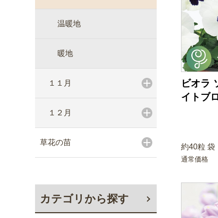
温暖地
暖地
ビオラ 
１１月
イトブ
１２月
草花の苗
約40粒 袋
通常価格
カテゴリから探す