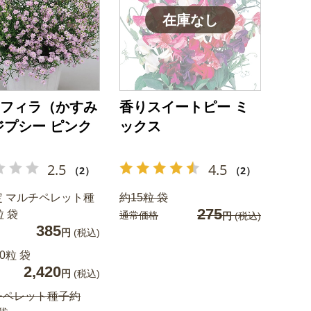
フィラ（かすみ
香りスイートピー ミ
ジプシー ピンク
ックス
2.5
4.5
（2）
（2）
定 マルチペレット種
約15粒 袋
275
粒 袋
通常価格
円
(税込)
385
円
(税込)
0粒 袋
2,420
円
(税込)
チペレット種子約