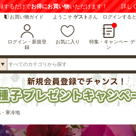
録するだけで
お得にお買い物
いただけます！
詳し
お買い物ガイド
ようこそ
ゲスト
さん ログインする
ログイン・新規登
お気に入り
特集・キャンペー
デ
録
ン
地・寒冷地