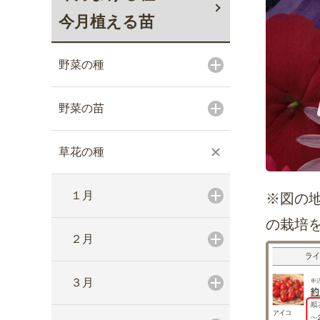
今月植える苗
野菜の種
野菜の苗
草花の種
１月
※図の
の栽培
２月
３月