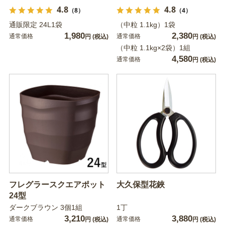
4.8
4.8
（8）
（4）
通販限定 24L1袋
（中粒 1.1kg）1袋
1,980
2,380
通常価格
通常価格
円
(税込)
円
(税込)
（中粒 1.1kg×2袋）1組
4,580
通常価格
円
(税込)
フレグラースクエアポット
大久保型花鋏
24型
ダークブラウン 3個1組
1丁
3,210
3,880
通常価格
通常価格
円
(税込)
円
(税込)