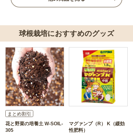
球根栽培におすすめのグッズ
まとめ割引
花と野菜の培養土 W-SOIL-
マグァンプ（R） K（緩効
305
性肥料）