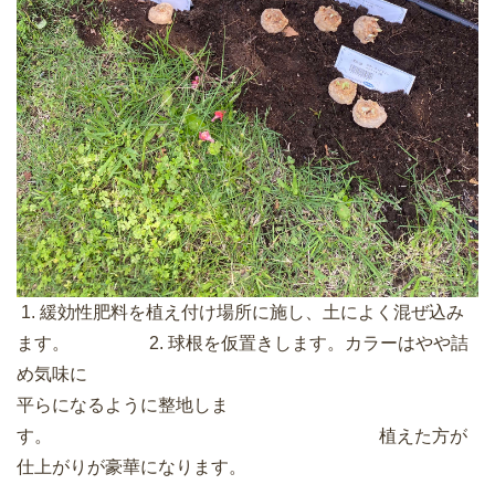
1. 緩効性肥料を植え付け場所に施し、土によく混ぜ込み
ます。 2. 球根を仮置きします。カラーはやや詰
め気味に
平らになるように整地しま
す。 植えた方が
仕上がりが豪華になります。