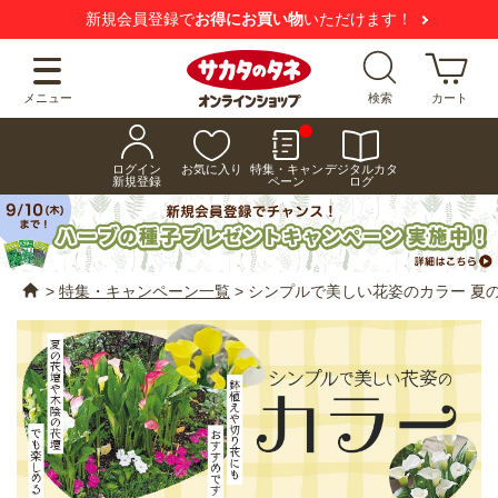
新規会員登録で
お得にお買い物
いただけます！
メニュー
検索
カート
ログイン
お気に入り
特集・キャン
デジタルカタ
新規登録
ペーン
ログ
>
特集・キャンペーン一覧
>
シンプルで美しい花姿のカラー 夏