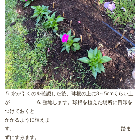
5. 水が引くのを確認した後、球根の上に3～5cmくらい土
が 6. 整地します。球根を植えた場所に目印を
つけておくと
かかるように植えま
す。 踏ま
ずにすみます。