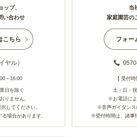
ョップ、
当
問い合わせ
家庭園芸の
はこちら
フォー
イヤル）
0570
00～16:00
【 受付時間 
業日を除く
土・日・
おりません。
※お電話に
選択してください。
※音声ガイダンス
する場合があります。
※受付時間は、諸事