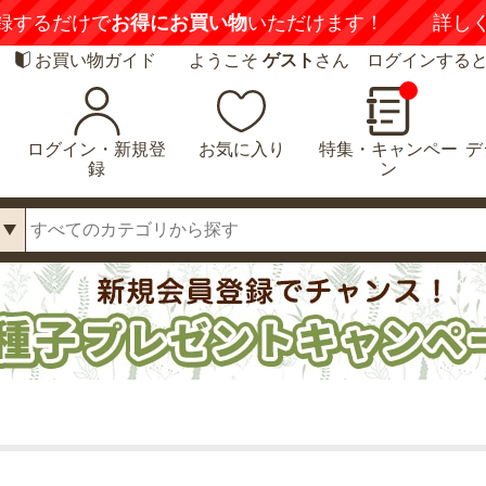
録するだけで
お得にお買い物
いただけます！
詳し
お買い物ガイド
ようこそ
ゲスト
さん ログインする
ログイン・新規登
お気に入り
特集・キャンペー
デ
録
ン