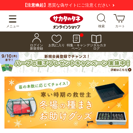
新規会員登録で
お得にお買い物
いただけます！
メニュー
検索
カート
ログイン
お気に入り
特集・キャン
デジタルカタ
新規登録
ペーン
ログ
>
特集・キャンペーン一覧
>
寒い時期の救世主 冬場の種まきお