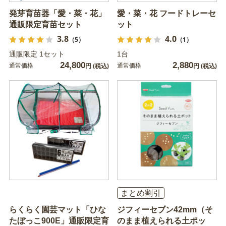
発芽育苗器「愛・菜・花」
愛・菜・花 フードトレーセ
通販限定育苗セット
ット
3.8
4.0
（5）
（1）
通販限定 1セット
1台
24,800
2,880
通常価格
通常価格
円
(税込)
円
(税込)
まとめ割引
らくらく園芸マット「ひな
ジフィーセブン42mm（そ
たぼっこ900E」通販限定育
のまま植えられる土ポッ