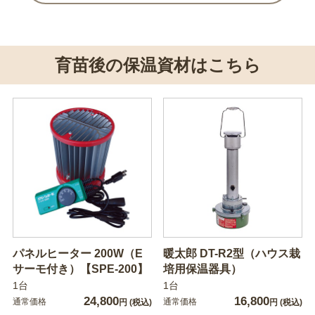
育苗後の保温資材はこちら
パネルヒーター 200W（E
暖太郎 DT-R2型（ハウス栽
サーモ付き）【SPE-200】
培用保温器具）
1台
1台
24,800
16,800
通常価格
通常価格
円
(税込)
円
(税込)