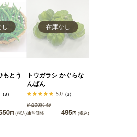
ひもとう
トウガラシ かぐらな
んばん
3
5.0
（3）
（3）
約100粒 袋
550
495
通常価格
円
(税込)
円
(税込)