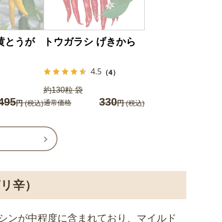
黄とうが
トウガラシ げきから
4.5
（4）
約130粒 袋
495
330
通常価格
円
(税込)
円
(税込)
リ辛）
シンが中程度に含まれており、マイルド