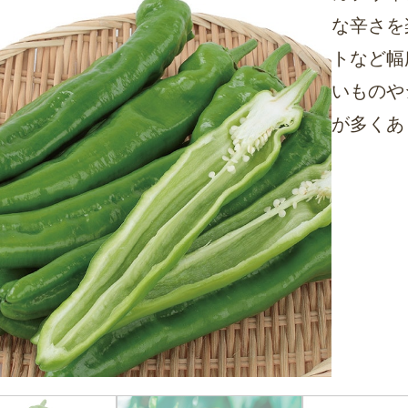
な辛さを
トなど幅
いものや
が多くあ