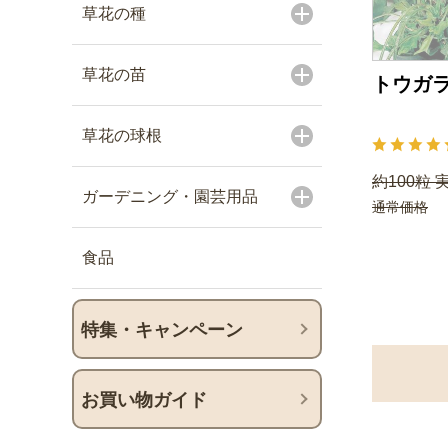
草花の種
草花の苗
トウガラ
草花の球根
約100粒 
ガーデニング・園芸用品
通常価格
食品
特集・キャンペーン
お買い物ガイド