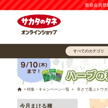
新規会員登
特集・キャンペーン一覧
>
>
辛さで選ぶトウガ
今月まける種