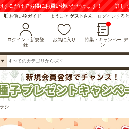
録するだけで
お得にお買い物
いただけます！
詳し
お買い物ガイド
ようこそ
ゲスト
さん ログインする
ログイン・新規登
お気に入り
特集・キャンペー
デ
録
ン
ラシ