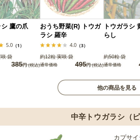
シ 鷹の爪
おうち野菜(R) トウガ
トウガラシ 
ラシ 羅辛
らし
5.0
4.0
（1）
（3）
実咲 袋
約12粒 実咲 袋
約50粒 袋
385
495
通常価格
通常価格
円
(税込)
円
(税込)
他の商品を見る
中辛トウガラシ（ピ
カプサイ