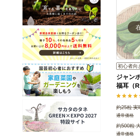
初心者向
ジャン
福耳（
約25粒 実
通常価格
約500粒 
通常価格