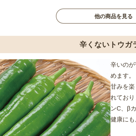
他の商品を見る
辛くないトウガ
辛いのが
めます。
甘みを楽
れており
ンC、β
健康にも