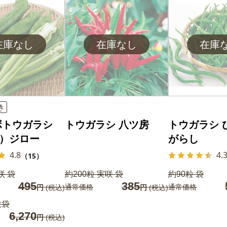
き
ボトウガラシ
トウガラシ 八ツ房
トウガラシ 
R）ジロー
がらし
4.8
4.
（15）
咲 袋
約200粒 実咲 袋
約90粒 袋
495
385
通常価格
通常価格
円
(税込)
円
(税込)
大袋
6,270
円
(税込)