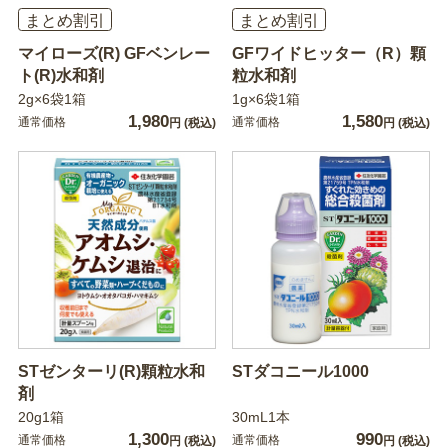
まとめ割引
まとめ割引
マイローズ(R) GFベンレー
GFワイドヒッター（R）顆
ト(R)水和剤
粒水和剤
2g×6袋1箱
1g×6袋1箱
1,980
1,580
通常価格
通常価格
円
(税込)
円
(税込)
STゼンターリ(R)顆粒水和
STダコニール1000
剤
20g1箱
30mL1本
1,300
990
通常価格
通常価格
円
(税込)
円
(税込)