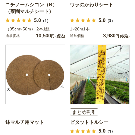
ニチノームシコン（R）
ワラのかわりシート
（菜園マルチシート）
5.0
5.0
（1）
（3）
（95cm×50m） 2本1組
1×20m1本
10,500
3,980
通常価格
通常価格
円
(税込)
円
(税込)
まとめ割引
鉢マルチ用マット
ビタットトルシー
5.0
（1）