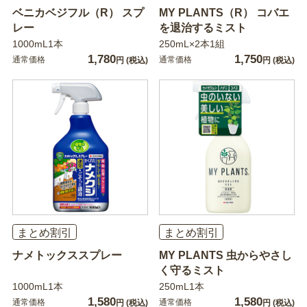
ベニカベジフル（R） スプ
MY PLANTS（R） コバエ
レー
を退治するミスト
1000mL1本
250mL×2本1組
1,780
1,750
通常価格
通常価格
円
(税込)
円
(税込)
まとめ割引
まとめ割引
ナメトックススプレー
MY PLANTS 虫からやさし
く守るミスト
1000mL1本
250mL1本
1,580
1,580
通常価格
通常価格
円
(税込)
円
(税込)