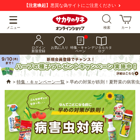
【注意喚起】
悪質な偽サイトにご注意ください
メニュー
検索
カート
ログイン
お気に入り
特集・キャン
デジタルカタ
新規登録
ペーン
ログ
>
特集・キャンペーン一覧
>
早めの対策が鉄則！夏野菜の病害虫