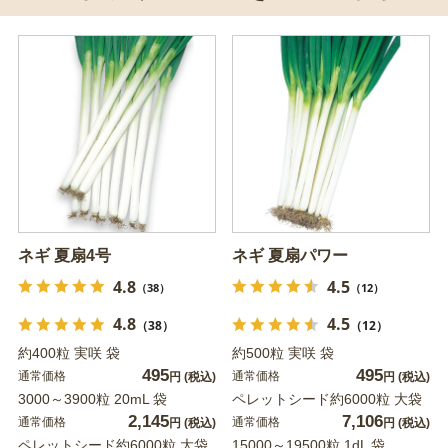
ネギ 夏扇4号
ネギ 夏扇パワー
4.8
4.5
（38）
（12）
4.8
4.5
（38）
（12）
約400粒 実咲 袋
約500粒 実咲 袋
495
495
通常価格
通常価格
円
(税込)
円
(税込)
3000～3900粒 20mL 袋
ペレットシード約6000粒 大袋
2,145
7,106
通常価格
通常価格
円
(税込)
円
(税込)
ペレットシード約6000粒 大袋
15000～19500粒 1dL 袋