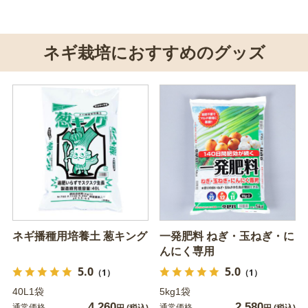
ネギ栽培におすすめのグッズ
ネギ播種用培養土 葱キング
一発肥料 ねぎ・玉ねぎ・に
んにく専用
5.0
5.0
（1）
（1）
40L1袋
5kg1袋
4,260
2,580
通常価格
通常価格