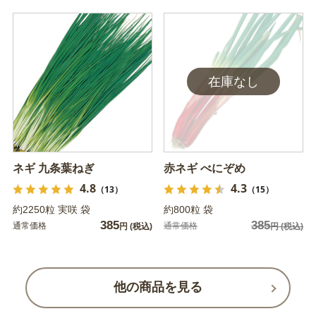
ネギ 九条葉ねぎ
赤ネギ べにぞめ
4.8
4.3
（13）
（15）
約2250粒 実咲 袋
約800粒 袋
385
385
通常価格
通常価格
円
(税込)
円
(税込)
他の商品を見る