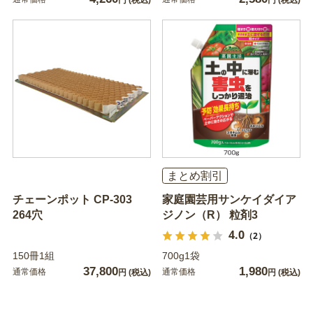
円
(税込)
円
(税込)
まとめ割引
チェーンポット CP-303
家庭園芸用サンケイダイア
264穴
ジノン（R） 粒剤3
4.0
（2）
150冊1組
700g1袋
37,800
1,980
通常価格
通常価格
円
(税込)
円
(税込)