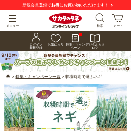
ただけます！
【注意喚起】
悪質な偽サイトにご
メニュー
検索
カート
ログイン
お気に入り
特集・キャン
デジタルカタ
新規登録
ペーン
ログ
>
特集・キャンペーン一覧
>
収穫時期で選ぶネギ