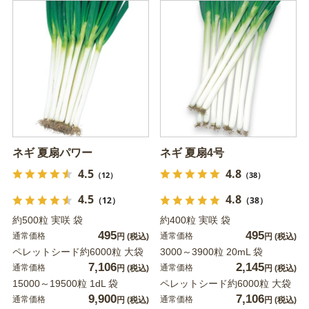
ネギ 夏扇パワー
ネギ 夏扇4号
4.5
4.8
（12）
（38）
4.5
4.8
（12）
（38）
約500粒 実咲 袋
約400粒 実咲 袋
495
495
通常価格
通常価格
円
(税込)
円
(税込)
ペレットシード約6000粒 大袋
3000～3900粒 20mL 袋
7,106
2,145
通常価格
通常価格
円
(税込)
円
(税込)
15000～19500粒 1dL 袋
ペレットシード約6000粒 大袋
9,900
7,106
通常価格
通常価格
円
(税込)
円
(税込)