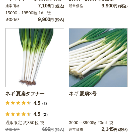
7,106
9,900
通常価格
通常価格
円
(税込)
円
(税込)
15000～19500粒 1dL 袋
9,900
通常価格
円
(税込)
ネギ 夏扇タフナー
ネギ 夏扇3号
4.5
（2）
4.5
（2）
通販限定 約350粒 袋
3000～3900粒 20mL 袋
605
2,145
通常価格
通常価格
円
(税込)
円
(税込)