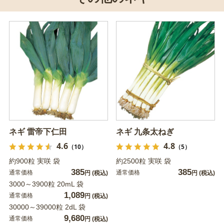
ネギ 雷帝下仁田
ネギ 九条太ねぎ
4.6
4.8
（10）
（5）
約900粒 実咲 袋
約2500粒 実咲 袋
385
385
通常価格
通常価格
円
(税込)
円
(税込)
3000～3900粒 20mL 袋
1,089
通常価格
円
(税込)
30000～39000粒 2dL 袋
9,680
通常価格
円
(税込)