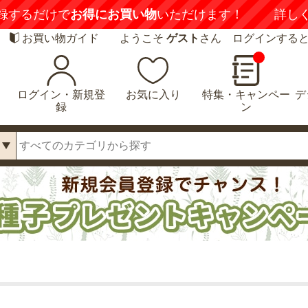
録するだけで
お得にお買い物
いただけます！
詳し
お買い物ガイド
ようこそ
ゲスト
さん ログインする
ログイン・新規登
お気に入り
特集・キャンペー
デ
録
ン