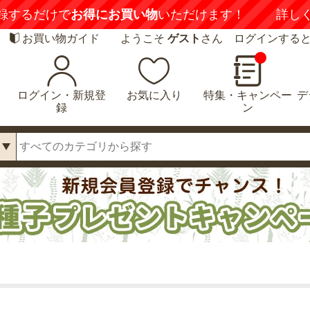
録するだけで
お得にお買い物
いただけます！
詳し
お買い物ガイド
ようこそ
ゲスト
さん ログインする
ログイン・新規登
お気に入り
特集・キャンペー
デ
録
ン