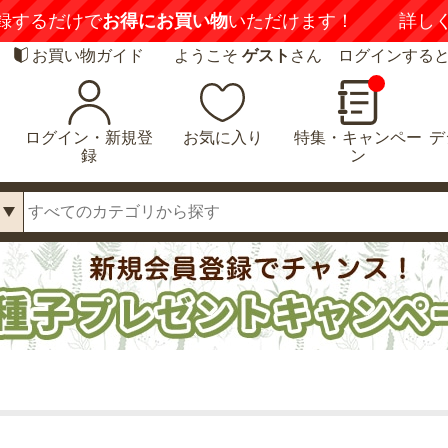
録するだけで
お得にお買い物
いただけます！
詳し
お買い物ガイド
ようこそ
ゲスト
さん ログインする
ログイン・新規登
お気に入り
特集・キャンペー
デ
録
ン