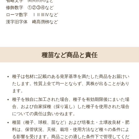
省略文字 ㈱㈲㈳㈹など
修飾数字 ①②③④など
ローマ数字 ⅠⅡⅢⅣなど
漢字旧字体 﨑髙彅栁など
種苗など商品と責任
種子は包材に記載のある発芽基準を満たした商品をお届けい
たします。性質上全て均一とならず、異株が出ることがあり
ます。
種子を独自に加工された場合、種子を有効期限後にまいた場
合、および自家採種（採り返し）した種子を使用された場合
についての責任は負いかねます。
種苗（種子、球根、苗など）および培養土・土壌改良材・肥
料は、保管状況、天候、栽培・使用方法など種々の条件によ
る影響を受けます。商品ごとの適した条件下で管理してくだ