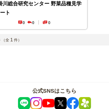
.4 掛川総合研究センター 野菜品種見学
ート
0
0
0
1
件
（全
件）
公式SNSはこちら