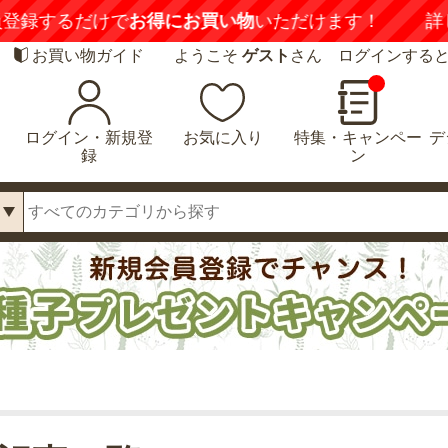
録するだけで
お得にお買い物
いただけます！
詳し
お買い物ガイド
ようこそ
ゲスト
さん ログインする
ログイン・新規登
お気に入り
特集・キャンペー
デ
録
ン