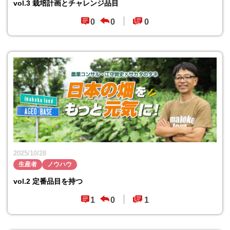
vol.3 栽培計画とチャレンジ品目
0
0
0
2025/10/28
生産者
ノウハウ
vol.2 定番品目を持つ
1
0
1