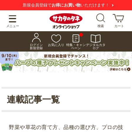
新規会員登録で
お得にお買い物
いただけます！
メニュー
検索
カート
ログイン
お気に入り
特集・キャン
デジタルカタ
新規登録
ペーン
ログ
連載記事一覧
野菜や草花の育て方、品種の選び方、プロの技