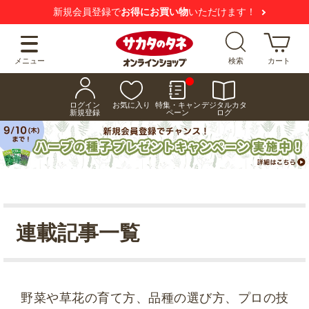
新規会員登録で
お得にお買い物
いただけます！
メニュー
検索
カート
ログイン
お気に入り
特集・キャン
デジタルカタ
新規登録
ペーン
ログ
連載記事一覧
野菜や草花の育て方、品種の選び方、プロの技