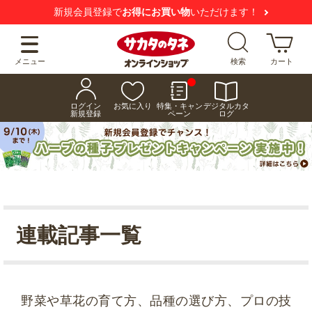
新規会員登録で
お得にお買い物
いただけます！
メニュー
検索
カート
ログイン
お気に入り
特集・キャン
デジタルカタ
新規登録
ペーン
ログ
連載記事一覧
野菜や草花の育て方、品種の選び方、プロの技