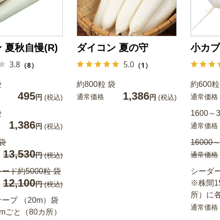
 夏秋自慢(R)
ダイコン 夏の守
小カブ
3.8
5.0
（8）
（1）
袋
約800粒 袋
約600粒
495
1,386
通常価格
通常価格
円
(税込)
円
(税込)
袋
1600～3
1,386
通常価格
円
(税込)
 袋
16000～
13,530
通常価格
円
(税込)
ード約5000粒 袋
シーダー
12,100
※株間1
円
(税込)
所）に
ープ （20m）袋
通常価格
cmごと（80カ所）