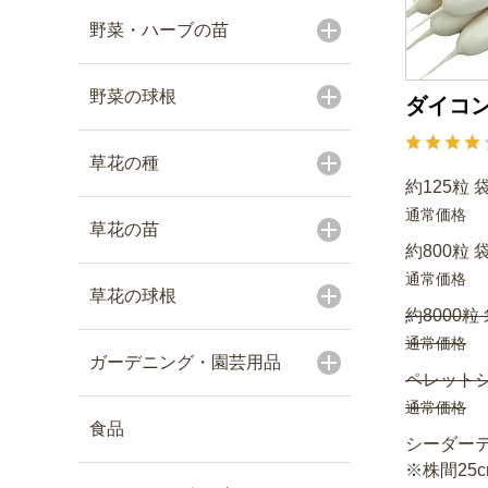
野菜・ハーブの苗
野菜の球根
ダイコン
草花の種
約125粒 
通常価格
草花の苗
約800粒 
通常価格
草花の球根
約8000粒
通常価格
ガーデニング・園芸用品
ペレットシ
通常価格
食品
シーダーテ
※株間25