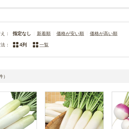
替え：
指定なし
新着順
価格が安い順
価格が高い順
方法：
4列
一覧
件）