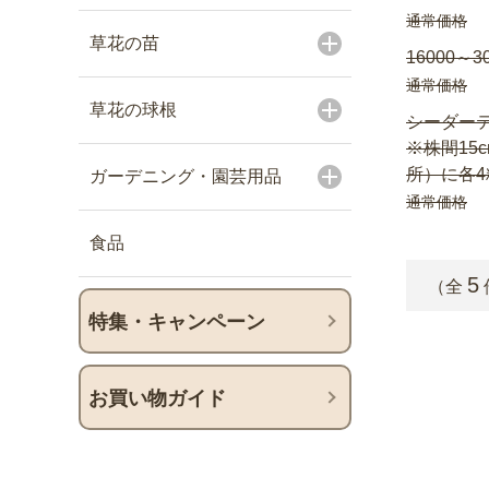
通常価格
草花の苗
16000～3
通常価格
草花の球根
シーダーテ
※株間15
所）に各4
ガーデニング・園芸用品
通常価格
食品
5
（全
特集・キャンペーン
お買い物ガイド