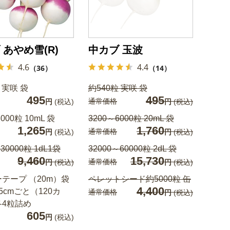
 あやめ雪(R)
中カブ 玉波
4.6
4.4
（36）
（14）
 実咲 袋
約540粒 実咲 袋
495
495
通常価格
円
(税込)
円
(税込)
000粒 10mL 袋
3200～6000粒 20mL 袋
1,265
1,760
通常価格
円
(税込)
円
(税込)
30000粒 1dL1袋
32000～60000粒 2dL 袋
9,460
15,730
通常価格
円
(税込)
円
(税込)
テープ （20m）袋
ペレットシード約5000粒 缶
4,400
5cmごと（120カ
通常価格
円
(税込)
各4粒詰め
605
円
(税込)