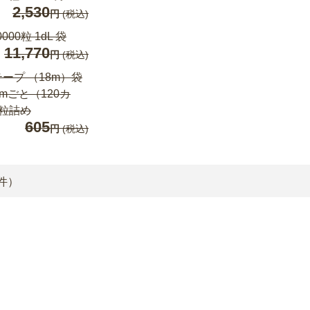
2,530
円
(税込)
0000粒 1dL 袋
11,770
円
(税込)
ープ （18m）袋
cmごと（120カ
粒詰め
605
円
(税込)
件）