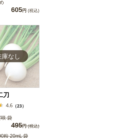
め
605
円
(税込)
二刀
4.6
（23）
実咲 袋
495
円
(税込)
00粒 20mL 袋