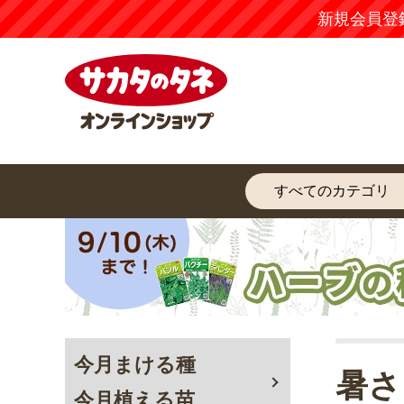
新規会員登
今月まける種
暑さ
今月植える苗