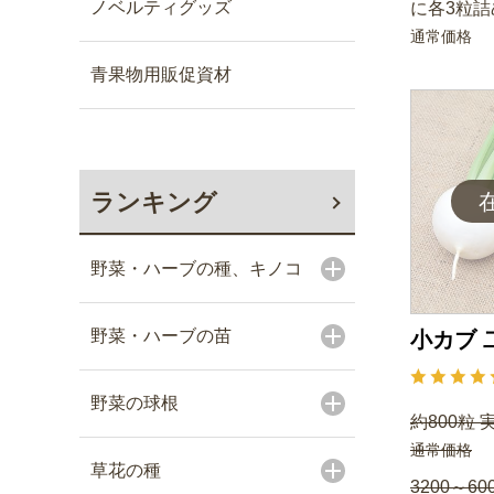
ノベルティグッズ
に各3粒詰
通常価格
青果物用販促資材
ランキング
野菜・ハーブの種、キノコ
野菜・ハーブの苗
小カブ 
野菜の球根
約800粒 
通常価格
草花の種
3200～60