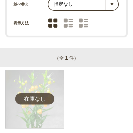
並べ替え
表示方法
1
（全
件）