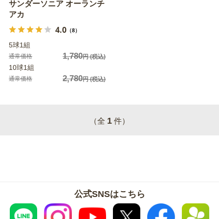
サンダーソニア オーランチ
アカ
4.0
（8）
5球1組
1,780
通常価格
円
(税込)
10球1組
2,780
通常価格
円
(税込)
1
（全
件）
公式SNSはこちら