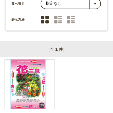
並べ替え
表示方法
1
（全
件）