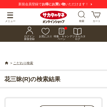
新規会員登録で
お得にお買い物
いただけます！
メニュー
検索
カート
ログイン
お気に入り
特集・キャン
デジタルカタ
新規登録
ペーン
ログ
>
こだわり検索
花三昧(R)の検索結果