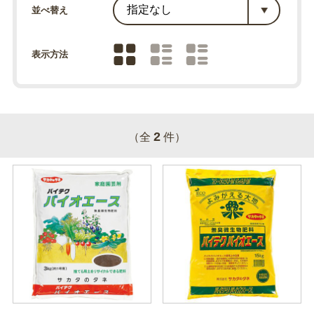
並べ替え
表示方法
2
（全
件）