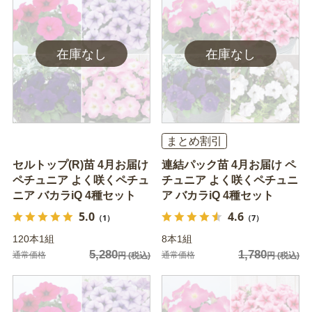
まとめ割引
セルトップ(R)苗 4月お届け
連結パック苗 4月お届け ペ
ペチュニア よく咲くペチュ
チュニア よく咲くペチュニ
ニア バカラiQ 4種セット
ア バカラiQ 4種セット
5.0
4.6
（1）
（7）
120本1組
8本1組
5,280
1,780
通常価格
通常価格
円
(税込)
円
(税込)