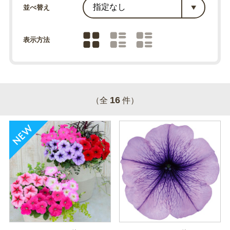
並べ替え
表示方法
16
（全
件）