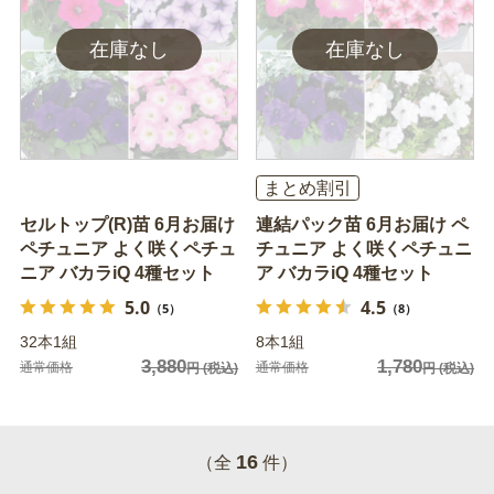
まとめ割引
セルトップ(R)苗 6月お届け
連結パック苗 6月お届け ペ
ペチュニア よく咲くペチュ
チュニア よく咲くペチュニ
ニア バカラiQ 4種セット
ア バカラiQ 4種セット
5.0
4.5
（5）
（8）
32本1組
8本1組
3,880
1,780
通常価格
通常価格
円
(税込)
円
(税込)
16
（全
件）