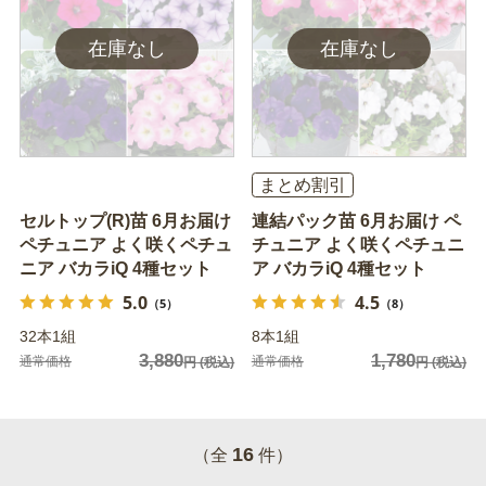
まとめ割引
セルトップ(R)苗 6月お届け
連結パック苗 6月お届け ペ
ペチュニア よく咲くペチュ
チュニア よく咲くペチュニ
ニア バカラiQ 4種セット
ア バカラiQ 4種セット
5.0
4.5
（5）
（8）
32本1組
8本1組
3,880
1,780
通常価格
通常価格
円
(税込)
円
(税込)
16
（全
件）