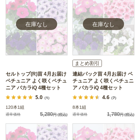
まとめ割引
セルトップ(R)苗 4月お届け
連結パック苗 4月お届け ペ
ペチュニア よく咲くペチュ
チュニア よく咲くペチュニ
ニア バカラiQ 4種セット
ア バカラiQ 4種セット
5.0
4.6
（1）
（7）
120本1組
8本1組
5,280
1,780
通常価格
通常価格
円
(税込)
円
(税込)