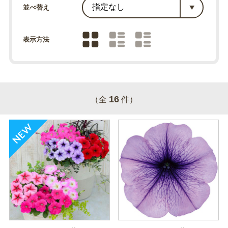
並べ替え
表示方法
16
（全
件）