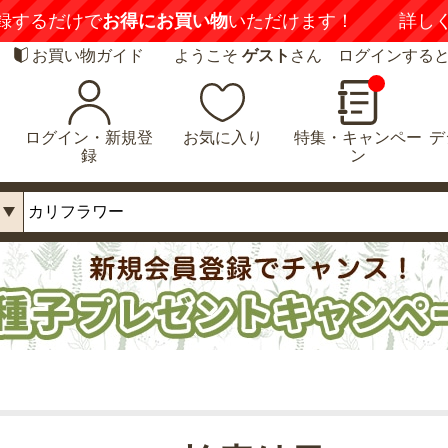
録するだけで
お得にお買い物
いただけます！
詳し
お買い物ガイド
ようこそ
ゲスト
さん ログインする
ログイン・新規登
お気に入り
特集・キャンペー
デ
録
ン