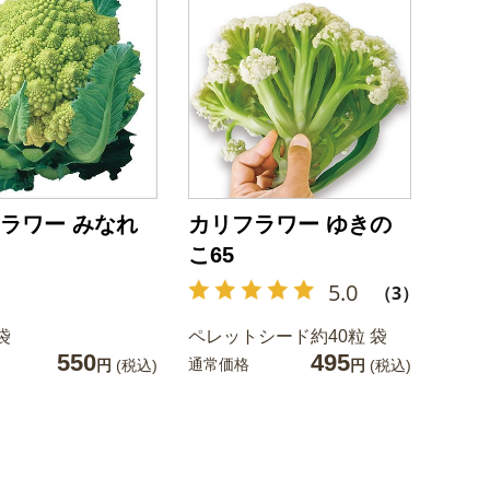
ラワー みなれ
カリフラワー ゆきの
こ65
5.0
（3）
袋
ペレットシード約40粒 袋
550
495
通常価格
円
(税込)
円
(税込)