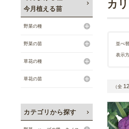
カリ
今月植える苗
野菜の種
野菜の苗
並べ
表示
草花の種
草花の苗
1
（全
カテゴリから探す