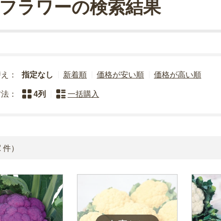
フラワーの検索結果
替え：
指定なし
新着順
価格が安い順
価格が高い順
方法：
4列
一括購入
2
件）