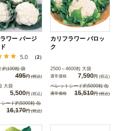
ラワー バージ
カリフラワー バロッ
ド
ク
5.0
（2）
 約100粒 袋
2500～4600粒 大袋
495
7,590
通常価格
円
(税込)
円
(税込)
粒 大袋
ペレットシード約5000粒 缶
5,500
15,510
通常価格
円
(税込)
円
(税込)
シード約5000粒 缶
16,170
円
(税込)