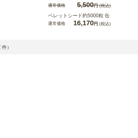
5,500
通常価格
円
(税込)
ペレットシード約5000粒 缶
16,170
通常価格
円
(税込)
2
件）