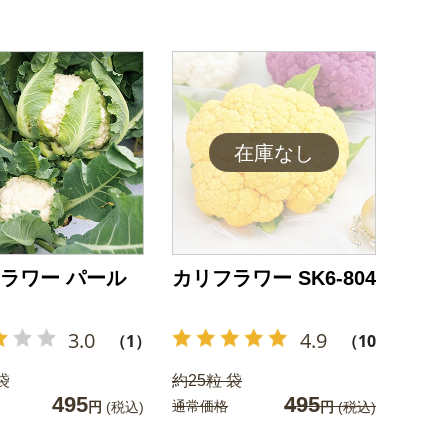
ラワー パール
カリフラワー SK6-804
3.0
4.9
（1）
（10）
袋
約25粒 袋
495
495
通常価格
円
(税込)
円
(税込)