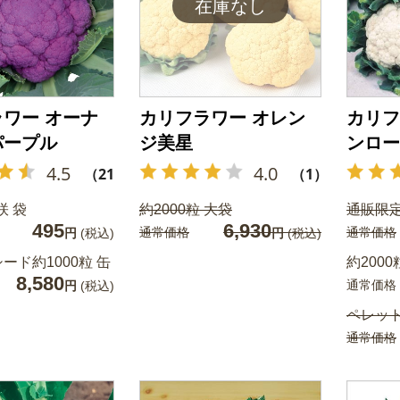
ワー オーナ
カリフラワー オレン
カリフ
パープル
ジ美星
ンロー
4.5
4.0
（21）
（1）
咲 袋
約2000粒 大袋
通販限定
495
6,930
通常価格
通常価格
円
(税込)
円
(税込)
ード約1000粒 缶
約2000
8,580
通常価格
円
(税込)
ペレット
通常価格