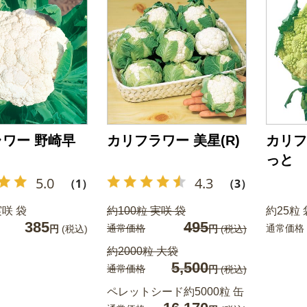
ワー 野崎早
カリフラワー 美星(R)
カリフ
っと
5.0
4.3
（1）
（3）
実咲 袋
約100粒 実咲 袋
約25粒 
385
495
通常価格
通常価格
円
(税込)
円
(税込)
約2000粒 大袋
5,500
通常価格
円
(税込)
ペレットシード約5000粒 缶