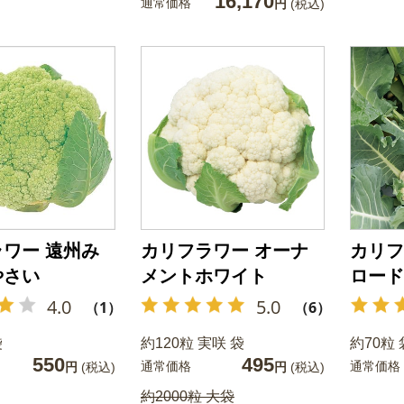
16,170
通常価格
円
(税込)
ワー 遠州み
カリフラワー オーナ
カリフ
やさい
メントホワイト
ロード
4.0
5.0
（1）
（6）
袋
約120粒 実咲 袋
約70粒 
550
495
通常価格
通常価格
円
(税込)
円
(税込)
約2000粒 大袋