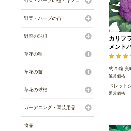
野菜・ハーブの種・キノコ
野菜・ハーブの苗
野菜の球根
カリフラ
メント
草花の種
約25粒 実
草花の苗
通常価格
ペレットシ
草花の球根
通常価格
ガーデニング・園芸用品
食品