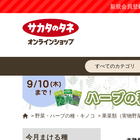
新規会員登
>
野菜・ハーブの種・キノコ
>
果菜類（実物野
今月まける種