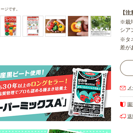
メージです。
【注
※栽
シア
※タ
差が
メ
園
送