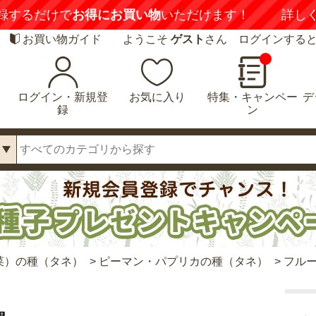
録するだけで
お得にお買い物
いただけます！
詳し
お買い物ガイド
ようこそ
ゲスト
さん ログインする
ログイン・新規登
お気に入り
特集・キャンペー
デ
録
ン
菜）の種（タネ）
>
ピーマン・パプリカの種（タネ）
>
フルー