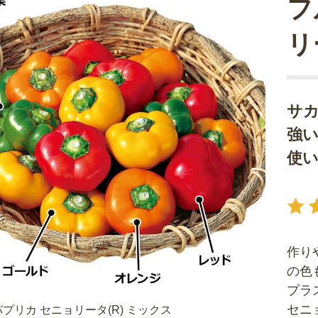
フ
リ
サ
強
使
作り
の色
プラ
セニ
プリカ セニョリータ(R) ミックス