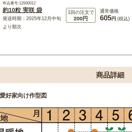
申込番号:12500012
約10粒 実咲 袋
通常価格
1回の注文で
605
200円
発送時期：2025年12月中旬
円
(税込)
より順次
商品詳細
愛好家向け作型図