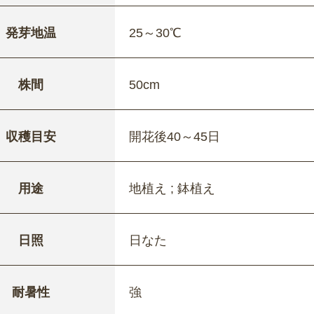
発芽地温
25～30℃
株間
50cm
収穫目安
開花後40～45日
用途
地植え ; 鉢植え
日照
日なた
耐暑性
強