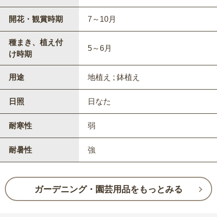
開花・観賞時期
7～10月
種まき、植え付
5～6月
け時期
用途
地植え ; 鉢植え
日照
日なた
耐寒性
弱
耐暑性
強
ガーデニング・園芸用品をもっとみる