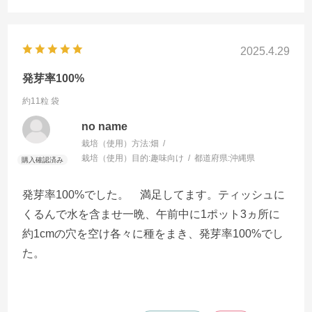
2025.4.29
発芽率100%
約11粒 袋
no name
栽培（使用）方法:
畑
栽培（使用）目的:
趣味向け
都道府県:
沖縄県
発芽率100%でした。 満足してます。ティッシュに
くるんで水を含ませ一晩、午前中に1ポット3ヵ所に
約1cmの穴を空け各々に種をまき、発芽率100%でし
た。