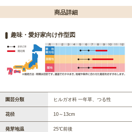
商品詳細
趣味・愛好家向け作型図
園芸分類
ヒルガオ科 一年草、つる性
花径
10～13cm
発芽地温
25℃前後