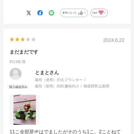
参考になった
0
Like!
0
2024.6.22
まだまだです
約11粒 袋
とまとさん
栽培（使用）方法:
プランター
栽培（使用）目的:
趣味向け
都道府県:
山梨県
11こ全部芽🌱はでましたがそのうち1こ、2ことねて