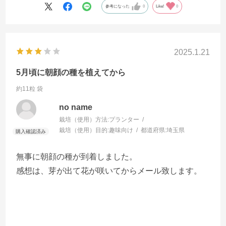
参考になった
0
Like!
0
2025.1.21
5月頃に朝顔の種を植えてから
約11粒 袋
no name
栽培（使用）方法:
プランター
栽培（使用）目的:
趣味向け
都道府県:
埼玉県
無事に朝顔の種が到着しました。
感想は、芽が出て花が咲いてからメール致します。