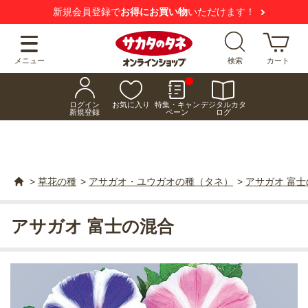
新規会員登録で
お得にお買い物
いただけます！
メニュー
検索
カート
ログイン
お気に入り
特集・キャン
デジタルカタ
新規登録
ペーン
ログ
>
草花の種
>
アサガオ・ユウガオの種（タネ）
>
アサガオ 富士
アサガオ 富士の混合