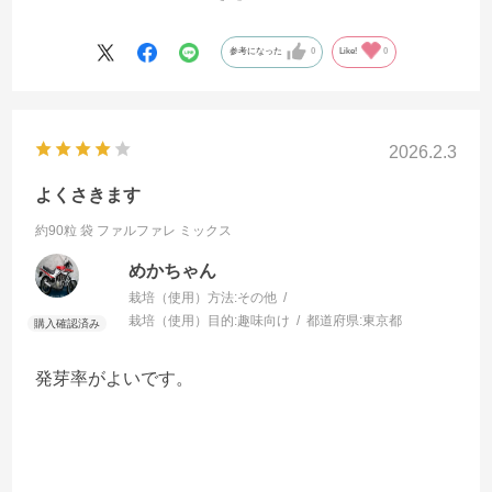
ます。
参考になった
0
Like!
0
2026.2.3
よくさきます
約90粒 袋
ファルファレ ミックス
めかちゃん
栽培（使用）方法:
その他
栽培（使用）目的:
趣味向け
都道府県:
東京都
発芽率がよいです。