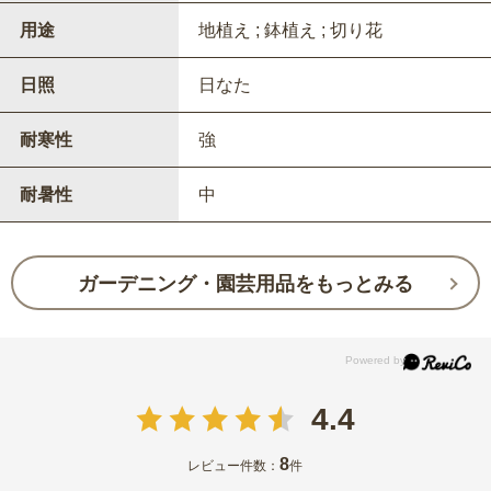
用途
地植え ; 鉢植え ; 切り花
日照
日なた
耐寒性
強
耐暑性
中
ガーデニング・園芸用品をもっとみる
4.4
8
レビュー件数：
件