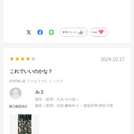
参考になった
0
Like!
0
2024.10.17
これでいいのかな？
約90粒 袋
ファルファレ ミックス
ルミ
栽培（使用）方法:
その他
栽培（使用）目的:
趣味向け
都道府県:
神奈川県