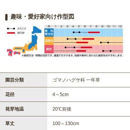
趣味・愛好家向け作型図
園芸分類
ゴマノハグサ科 一年草
花径
4～5cm
発芽地温
20℃前後
草丈
100～130cm