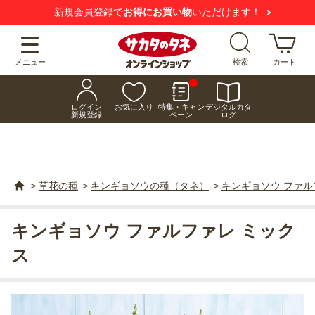
新規会員登録で
お得にお買い物
いただけます！
メニュー
検索
カート
ログイン
お気に入り
特集・キャン
デジタルカタ
新規登録
ペーン
ログ
>
草花の種
>
キンギョソウの種（タネ）
>
キンギョソウ ファル
キンギョソウ ファルファレ ミック
ス