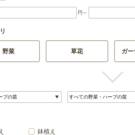
円～
リ
野菜
草花
ガー
え
鉢植え