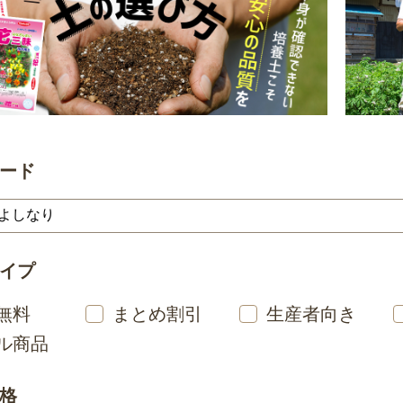
ード
イプ
無料
まとめ割引
生産者向き
ル商品
格