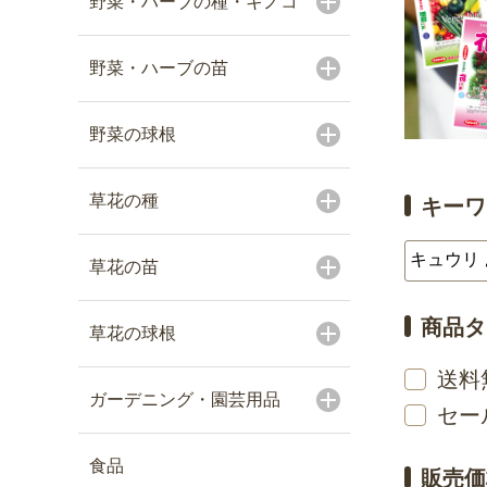
野菜・ハーブの種・キノコ
野菜・ハーブの苗
野菜の球根
草花の種
キーワ
草花の苗
商品タ
草花の球根
送料
ガーデニング・園芸用品
セー
食品
販売価