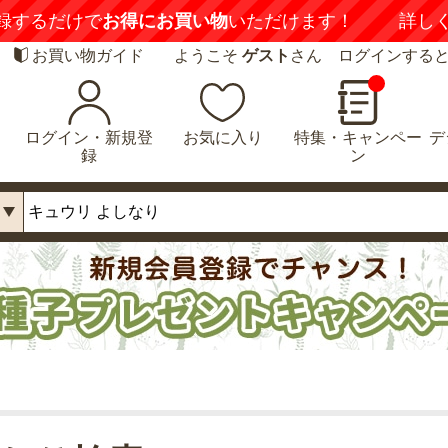
録するだけで
お得にお買い物
いただけます！
詳し
お買い物ガイド
ようこそ
ゲスト
さん ログインする
ログイン・新規登
お気に入り
特集・キャンペー
デ
録
ン