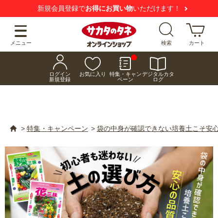
【注意喚起】
悪質な偽サイトにご注意ください
メニュー
検索
カート
ログイン
お気に入り
特集・キャン
デジタルカタ
新規登録
ペーン
ログ
>
特集・キャンペーン
>
袋の中身が確認できない培養土こそ安