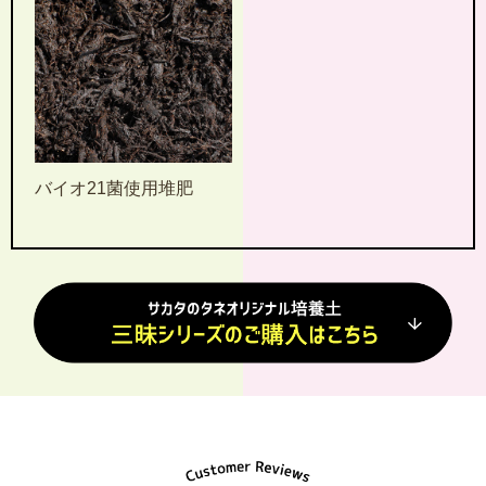
バイオ21菌使用堆肥