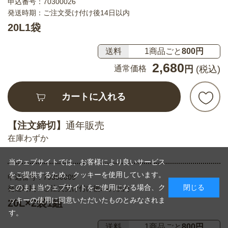
申込番号：
70300026
発送時期：ご注文受け付け後14日以内
20L1袋
送料
1商品ごと
800円
2,680
通常価格
円
(税込)
カートに入れる
【注文締切】
通年販売
在庫わずか
当ウェブサイトでは、お客様により良いサービス
をご提供するため、クッキーを使用しています。
申込番号：
70300009
このまま当ウェブサイトをご使用になる場合、ク
閉じる
発送時期：ご注文受け付け後14日以内
ッキーの使用に同意いただいたものとみなされま
20L×2袋1組
す。
送料
1商品ごと
800円