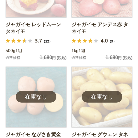
ジャガイモ レッドムーン
ジャガイモ アンデス赤 タ
タネイモ
ネイモ
3.7
4.0
（22）
（9）
500g1組
1kg1組
1,680
1,680
通常価格
通常価格
円
(税込)
円
(税込)
ジャガイモ ながさき黄金
ジャガイモ グウェン タネ