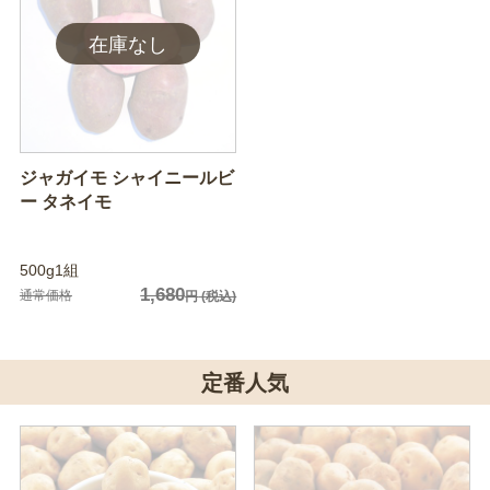
ジャガイモ シャイニールビ
ー タネイモ
500g1組
1,680
通常価格
円
(税込)
定番人気