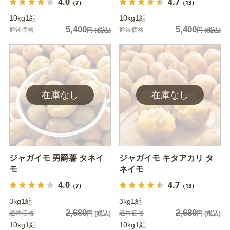
4.0
4.7
（7）
（13）
10kg1組
10kg1組
5,400
5,400
通常価格
通常価格
円
(税込)
円
(税込)
ジャガイモ 男爵薯 タネイ
ジャガイモ キタアカリ タ
モ
ネイモ
4.0
4.7
（7）
（13）
3kg1組
3kg1組
2,680
2,680
通常価格
通常価格
円
(税込)
円
(税込)
10kg1組
10kg1組