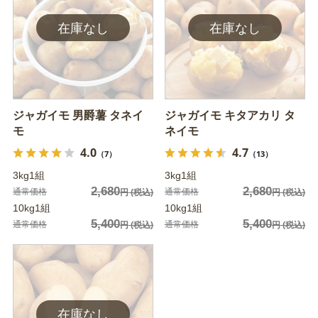
ジャガイモ 男爵薯 タネイ
ジャガイモ キタアカリ タ
モ
ネイモ
4.0
4.7
（7）
（13）
3kg1組
3kg1組
2,680
2,680
通常価格
通常価格
円
(税込)
円
(税込)
10kg1組
10kg1組
5,400
5,400
通常価格
通常価格
円
(税込)
円
(税込)