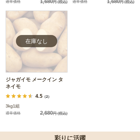
1,680
1,680
通常価格
通常価格
円
(税込)
円
(税込)
ジャガイモ メークイン タ
ネイモ
4.5
（2）
3kg1組
2,680
通常価格
円
(税込)
彩りに活躍