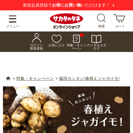
【注意喚起】
悪質な偽サイトにご注意ください
メニュー
検索
カート
ログイン
お気に入り
特集・キャン
デジタルカタ
新規登録
ペーン
ログ
>
特集・キャンペーン
>
栽培カンタン!春植えジャガイモ!