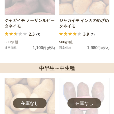
ジャガイモ ノーザンルビー
ジャガイモ インカのめざめ
タネイモ
タネイモ
2.3
3.9
（3）
（7）
500g1組
500g1組
1,100
1,980
通常価格
通常価格
円
(税込)
円
(税込)
中早生～中生種