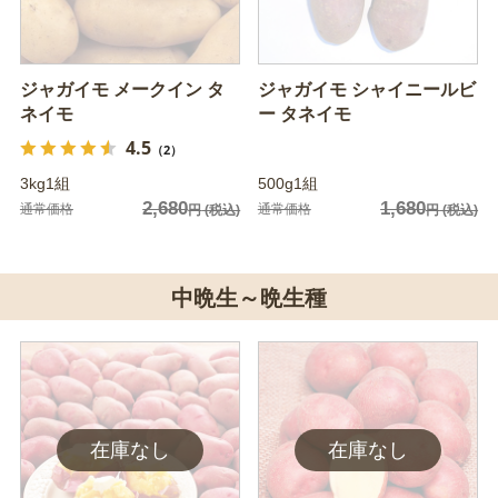
ジャガイモ メークイン タ
ジャガイモ シャイニールビ
ネイモ
ー タネイモ
4.5
（2）
3kg1組
500g1組
2,680
1,680
通常価格
通常価格
円
(税込)
円
(税込)
中晩生～晩生種