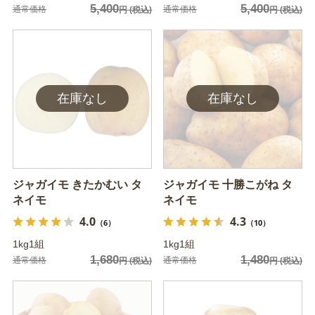
5,400
5,400
通常価格
通常価格
円
(税込)
円
(税込)
ジャガイモ きたかむい タ
ジャガイモ 十勝こがね タ
ネイモ
ネイモ
4.0
4.3
（6）
（10）
1kg1組
1kg1組
1,680
1,480
通常価格
通常価格
円
(税込)
円
(税込)