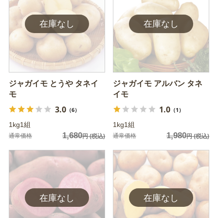
ジャガイモ とうや タネイ
ジャガイモ アルバン タネ
モ
イモ
3.0
1.0
（6）
（1）
1kg1組
1kg1組
1,680
1,980
通常価格
通常価格
円
(税込)
円
(税込)