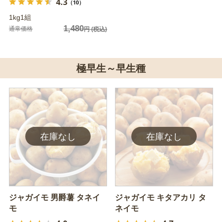
4.3
（10）
1kg1組
1,480
通常価格
円
(税込)
極早生～早生種
ジャガイモ 男爵薯 タネイ
ジャガイモ キタアカリ タ
モ
ネイモ