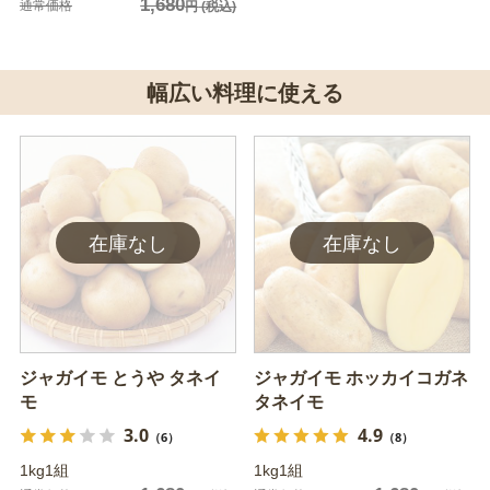
1,680
通常価格
円
(税込)
幅広い料理に使える
ジャガイモ とうや タネイ
ジャガイモ ホッカイコガネ
モ
タネイモ
3.0
4.9
（6）
（8）
1kg1組
1kg1組