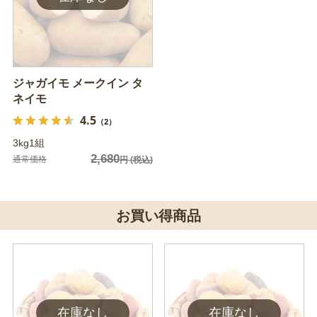
ジャガイモ メークイン タ
ネイモ
4.5
（2）
3kg1組
2,680
通常価格
円
(税込)
お買い得商品