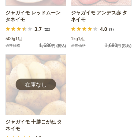
ジャガイモ レッドムーン
ジャガイモ アンデス赤 タ
タネイモ
ネイモ
3.7
4.0
（22）
（9）
500g1組
1kg1組
1,680
1,680
通常価格
通常価格
円
(税込)
円
(税込)
ジャガイモ 十勝こがね タ
ネイモ