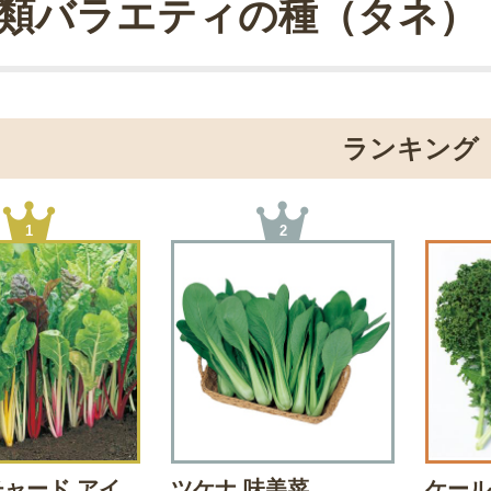
類バラエティの種（タネ）
ランキング
1
2
ャード アイ
ツケナ 味美菜
ケール