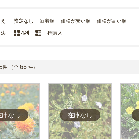
替え：
指定なし
新着順
価格が安い順
価格が高い順
方法：
4列
一括購入
8
68
件 （全
件）