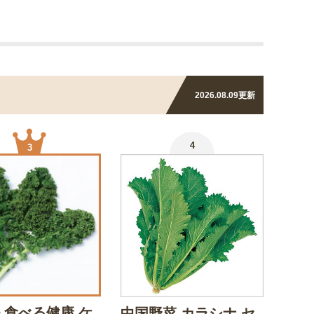
2026.08.09
更新
4
3
 食べる健康 ケ
中国野菜 カラシナ セ