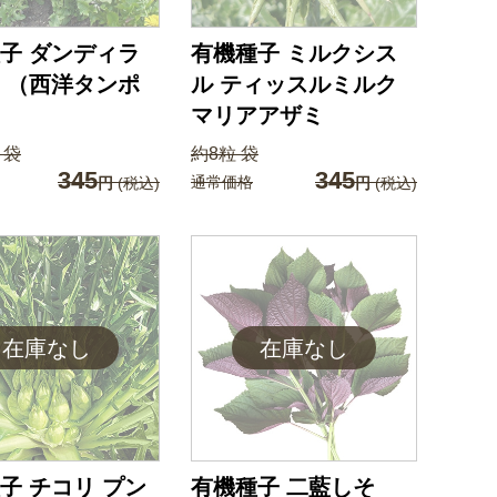
子 ダンディラ
有機種子 ミルクシス
 （西洋タンポ
ル ティッスルミルク
マリアアザミ
 袋
約8粒 袋
345
345
通常価格
円
(税込)
円
(税込)
子 チコリ プン
有機種子 二藍しそ