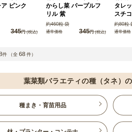
ア ピンク
からし菜 パープルフ
タレッ
リル 紫
スチコ
約460粒 袋
約80粒 
345
345
通常価格
通常価格
円
(税込)
円
(税込)
8
68
件 （全
件）
葉菜類バラエティの種（タネ）の
種まき・育苗用品
鉢・プランター・コンテナ