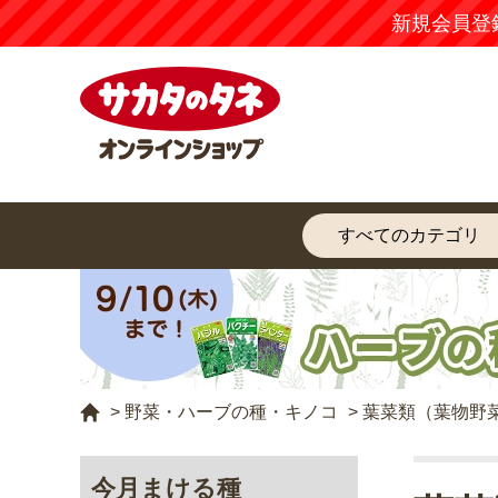
新規会員登
>
野菜・ハーブの種・キノコ
>
葉菜類（葉物野
今月まける種