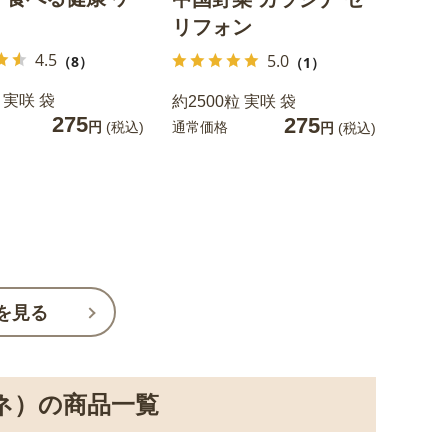
リフォン
4.5
5.0
（8）
（1）
 実咲 袋
約2500粒 実咲 袋
275
275
通常価格
円
(税込)
円
(税込)
を見る
ネ）の商品一覧