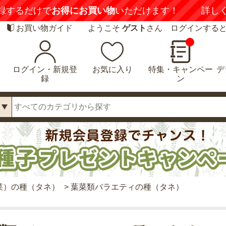
録するだけで
お得にお買い物
いただけます！
詳し
お買い物ガイド
ようこそ
ゲスト
さん ログインする
ログイン・新規登
お気に入り
特集・キャンペー
デ
録
ン
菜）の種（タネ）
>
葉菜類バラエティの種（タネ）