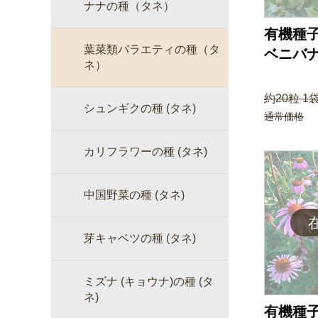
ナナの種（タネ）
有機種子
葉菜類バラエティの種（タ
ベニバ
ネ）
約20粒 1
シュンギクの種 (タネ)
通常価格
カリフラワーの種 (タネ)
中国野菜の種 (タネ)
芽キャベツの種 (タネ)
ミズナ (キョウナ)の種 (タ
ネ)
有機種子