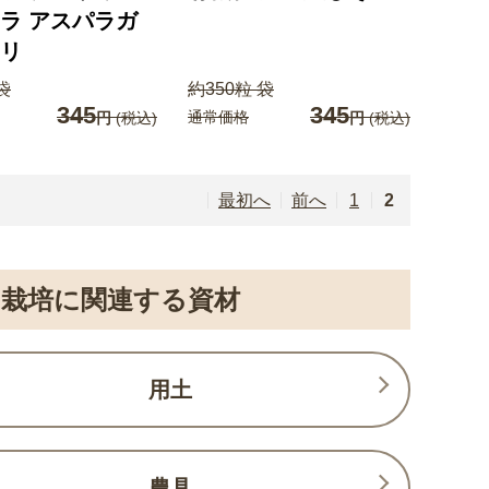
ラ アスパラガ
リ
袋
約350粒 袋
345
345
通常価格
円
(税込)
円
(税込)
最初へ
前へ
1
2
栽培に関連する資材
用土
農具