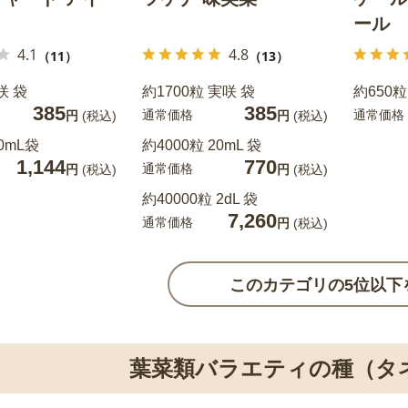
ール
4.1
4.8
（11）
（13）
咲 袋
約1700粒 実咲 袋
約650粒
385
385
通常価格
通常価格
円
(税込)
円
(税込)
0mL袋
約4000粒 20mL 袋
1,144
770
通常価格
円
(税込)
円
(税込)
約40000粒 2dL 袋
7,260
通常価格
円
(税込)
このカテゴリの5位以下
葉菜類バラエティの種（タ