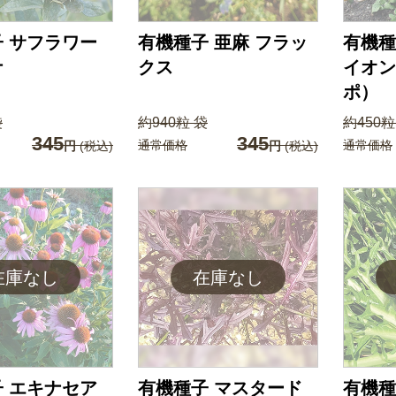
 サフラワー
有機種子 亜麻 フラッ
有機種
ナ
クス
イオン
ポ）
袋
約940粒 袋
約450粒
345
345
通常価格
通常価格
円
(税込)
円
(税込)
 エキナセア
有機種子 マスタード
有機種