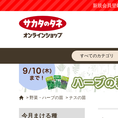
新規会員登
>
野菜・ハーブの苗
>
ナスの苗
今月まける種