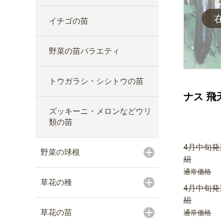
イチゴの苗
野菜の苗バラエティ
トウガラシ・シシトウの苗
ナス 飛
ズッキーニ・メロンなどウリ
類の苗
4月中旬発
野菜の球根
組
通常価格
草花の種
4月中旬発
組
草花の苗
通常価格