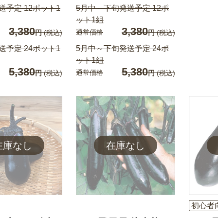
送予定 12ポット1
5月中～下旬発送予定 12ポ
ット1組
3,380
3,380
通常価格
円
(税込)
円
(税込)
送予定 24ポット1
5月中～下旬発送予定 24ポ
ット1組
5,380
5,380
通常価格
円
(税込)
円
(税込)
初心者