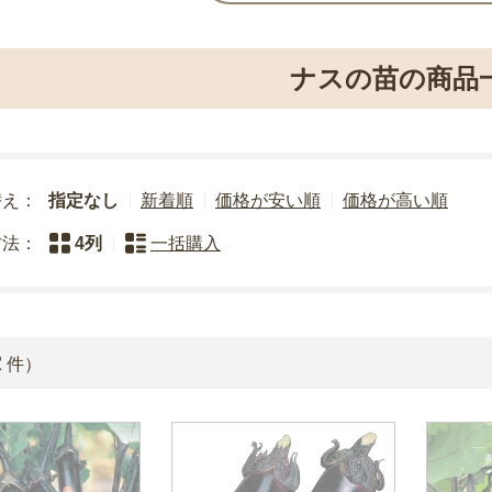
ナスの苗の商品
替え：
指定なし
新着順
価格が安い順
価格が高い順
方法：
4列
一括購入
2
件）