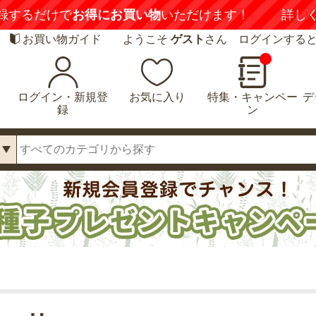
録するだけで
お得にお買い物
いただけます！
詳し
お買い物ガイド
ようこそ
ゲスト
さん ログインする
ログイン・新規登
お気に入り
特集・キャンペー
デ
録
ン