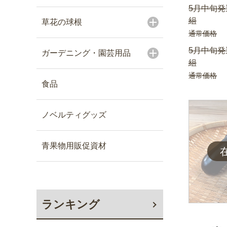
5月中旬発
組
草花の球根
通常価格
5月中旬発
ガーデニング・園芸用品
組
通常価格
食品
ノベルティグッズ
青果物用販促資材
ランキング