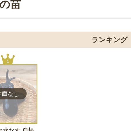
の苗
ランキング
1
々水なす 自根