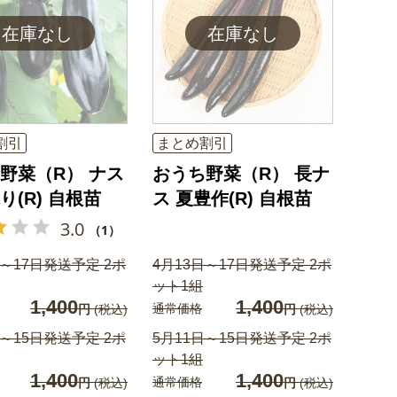
割引
まとめ割引
野菜（R） ナス
おうち野菜（R） 長ナ
り(R) 自根苗
ス 夏豊作(R) 自根苗
3.0
（1）
日～17日発送予定 2ポ
4月13日～17日発送予定 2ポ
ット1組
1,400
1,400
通常価格
円
(税込)
円
(税込)
日～15日発送予定 2ポ
5月11日～15日発送予定 2ポ
ット1組
1,400
1,400
通常価格
円
(税込)
円
(税込)