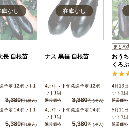
まとめ
天長 自根苗
ナス 黒福 自根苗
おうち
くろぷ
送予定 12ポット1
4月中～下旬発送予定 12ポ
4月13
ット1組
ット1組
3,380
3,380
通常価格
通常価格
円
(税込)
円
(税込)
送予定 24ポット1
4月中～下旬発送予定 24ポ
5月11
ット1組
ット1組
5,380
5,380
通常価格
通常価格
円
(税込)
円
(税込)