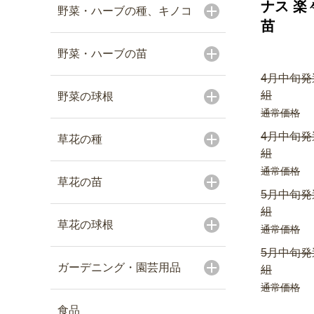
ナス 楽
野菜・ハーブの種、キノコ
苗
野菜・ハーブの苗
4月中旬発
組
野菜の球根
通常価格
4月中旬発
草花の種
組
通常価格
草花の苗
5月中旬発
組
草花の球根
通常価格
5月中旬発
ガーデニング・園芸用品
組
通常価格
食品