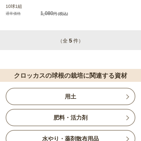
10球1組
1,080
通常価格
円
(税込)
5
（全
件）
クロッカスの球根の栽培に関連する資材
用土
肥料・活力剤
水やり・薬剤散布用品