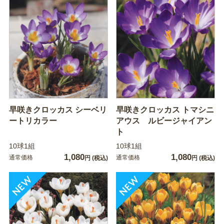
早咲きクロッカス シーベリ
早咲きクロッカス トマシニ
ートリカラー
アウス ルビージャイアン
ト
10球1組
10球1組
1,080
1,080
通常価格
通常価格
円
(税込)
円
(税込)