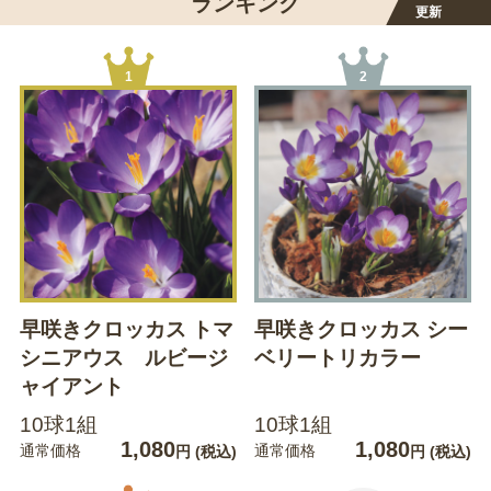
ランキング
更新
1
2
早咲きクロッカス トマ
早咲きクロッカス シー
シニアウス ルビージ
ベリートリカラー
ャイアント
10球1組
10球1組
1,080
1,080
通常価格
通常価格
円
(税込)
円
(税込)