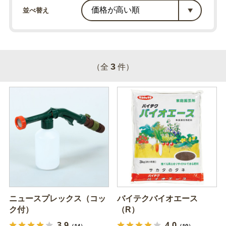
並べ替え
3
（全
件）
ニュースプレックス（コッ
バイテクバイオエース
ク付）
（R）
3.9
4.0
（14）
（10）