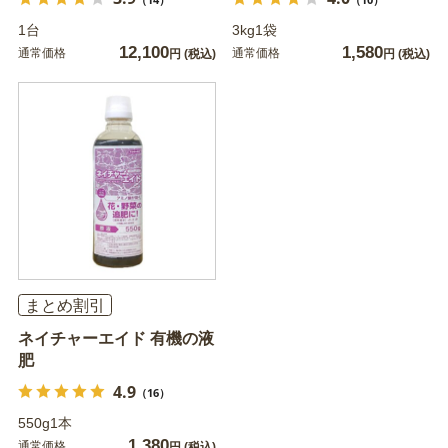
1台
3kg1袋
12,100
1,580
通常価格
通常価格
円
(税込)
円
(税込)
まとめ割引
ネイチャーエイド 有機の液
肥
4.9
（16）
550g1本
1,380
通常価格
円
(税込)