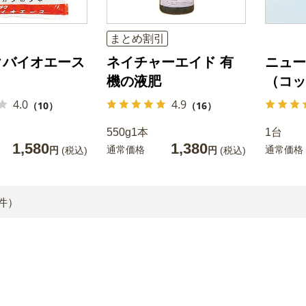
まとめ割引
クバイオエース
ネイチャーエイド 有
ニュー
機の液肥
（コッ
4.0
4.9
（10）
（16）
550g1本
1台
1,580
1,380
通常価格
通常価格
円
(税込)
円
(税込)
件）