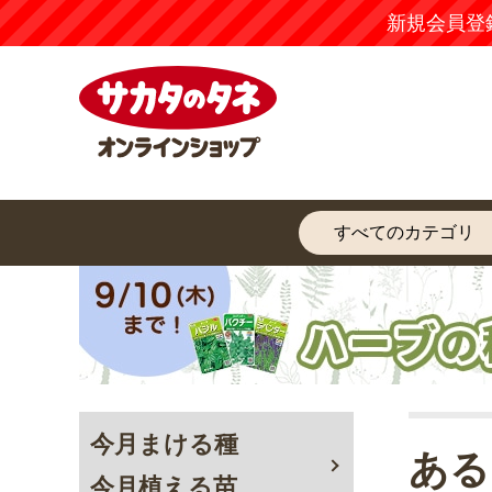
新規会員登
今月まける種
ある
今月植える苗