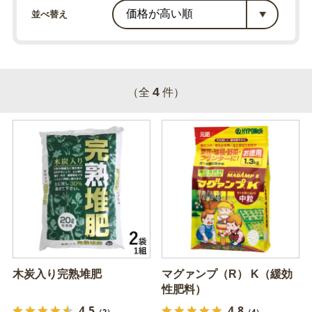
並べ替え
4
（全
件）
木炭入り完熟堆肥
マグァンプ（R） K（緩効
性肥料）
4.5
4.8
（2）
（4）