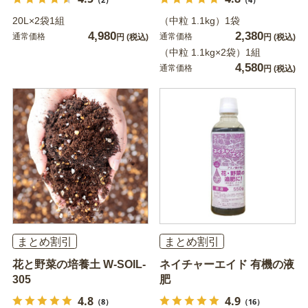
20L×2袋1組
（中粒 1.1kg）1袋
4,980
2,380
通常価格
通常価格
円
(税込)
円
(税込)
（中粒 1.1kg×2袋）1組
4,580
通常価格
円
(税込)
まとめ割引
まとめ割引
花と野菜の培養土 W-SOIL-
ネイチャーエイド 有機の液
305
肥
4.8
4.9
（8）
（16）