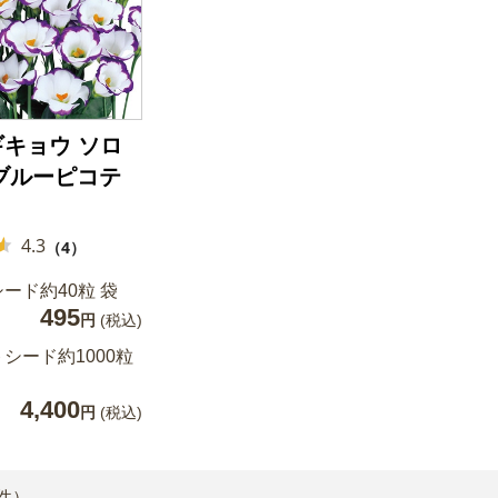
キョウ ソロ
F ブルーピコテ
4.3
（4）
ード約40粒 袋
495
円
(税込)
シード約1000粒
4,400
円
(税込)
件）