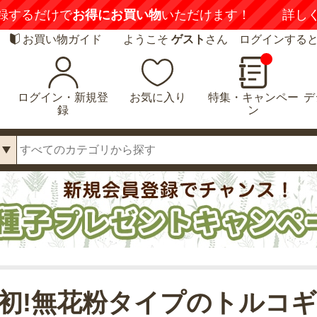
録するだけで
お得にお買い物
いただけます！
詳し
お買い物ガイド
ようこそ
ゲスト
さん ログインする
ログイン・新規登
お気に入り
特集・キャンペー
デ
録
ン
初!無花粉タイプのトルコ