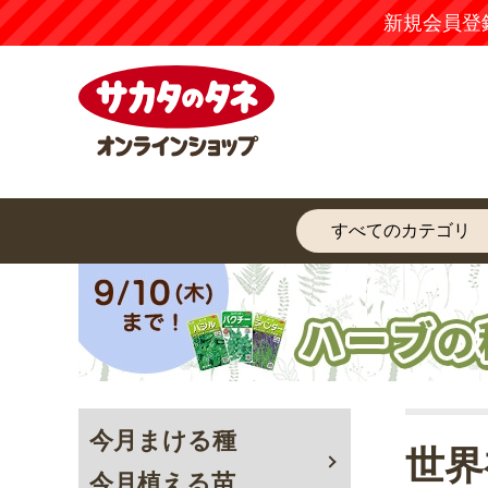
新規会員登
今月まける種
世界
今月植える苗