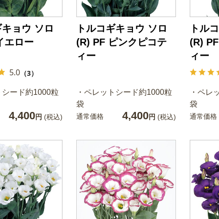
キョウ ソロ
トルコギキョウ ソロ
トルコ
F イエロー
(R) PF ピンクピコテ
(R) 
ィー
ィー
5.0
（3）
シード約1000粒
・ペレットシード約1000粒
・ペレッ
袋
袋
4,400
4,400
通常価格
通常価格
円
(税込)
円
(税込)