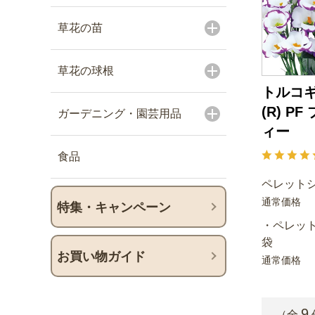
草花の苗
草花の球根
トルコギ
(R) P
ガーデニング・園芸用品
ィー
食品
ペレットシ
通常価格
特集・キャンペーン
・ペレット
袋
お買い物ガイド
通常価格
9
（全