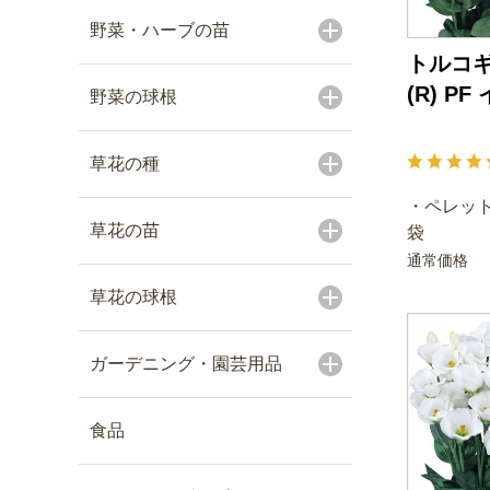
野菜・ハーブの苗
トルコギ
(R) P
野菜の球根
草花の種
・ペレット
草花の苗
袋
通常価格
草花の球根
ガーデニング・園芸用品
食品