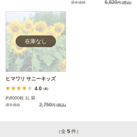
6,820
通常価格
円
(税込)
ヒマワリ サニーキッズ
4.0
（6）
約8000粒 1L 袋
2,750
通常価格
円
(税込)
5
（全
件）