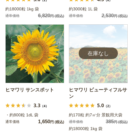
約18000粒 1kg 袋
約3000粒 1L 袋
6,820
2,530
通常価格
通常価格
円
(税込)
円
(税込)
ヒマワリ サンスポット
ヒマワリ ビューティフルサ
ン
3.3
5.0
（4）
（2）
・約800粒 1dL 袋
約170粒 約7㎡分 景観用大袋
1,650
385
通常価格
通常価格
円
(税込)
円
(税込)
約18000粒 1kg 袋