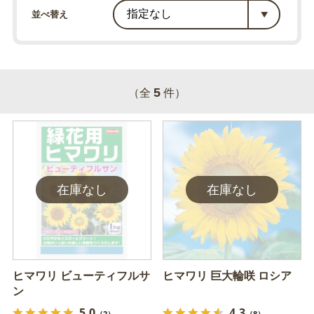
並べ替え
5
（全
件）
ヒマワリ ビューティフルサ
ヒマワリ 巨大輪咲 ロシア
ン
5.0
4.3
（2）
（8）