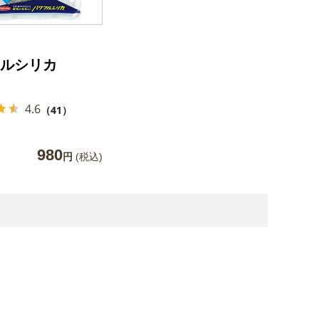
ルシリカ
4.6
（41）
980
円
(税込)