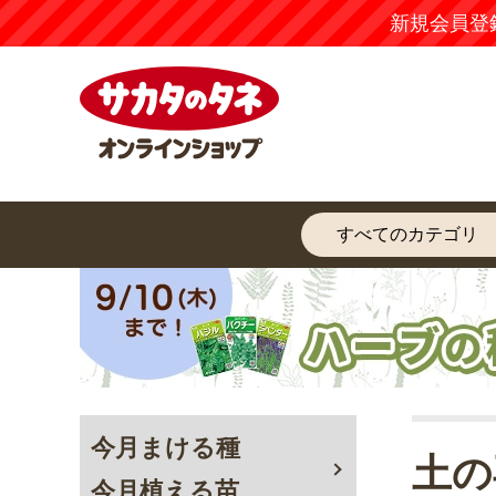
新規会員登
今月まける種
土の
今月植える苗