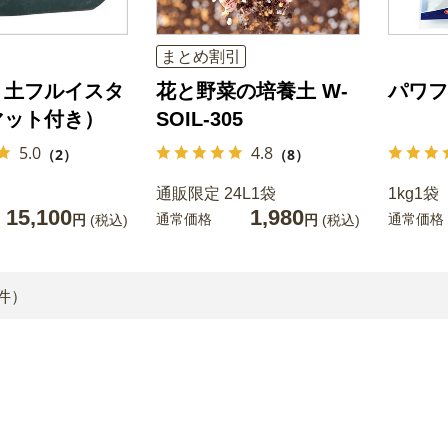
まとめ割引
く土フルイスタ
花と野菜の培養土 W-
パワフ
マット付き）
SOIL-305
5.0
4.8
（2）
（8）
通販限定 24L1袋
1kg1袋
15,100
1,980
通常価格
通常価格
円
(税込)
円
(税込)
件）