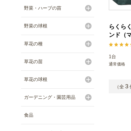
野菜・ハーブの苗
野菜の球根
らくら
ンド（
草花の種
1台
草花の苗
通常価格
草花の球根
3
（全
ガーデニング・園芸用品
食品