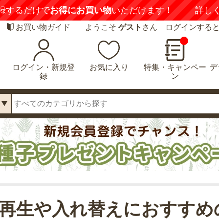
録するだけで
お得にお買い物
いただけます！
詳し
お買い物ガイド
ようこそ
ゲスト
さん ログインする
ログイン・新規登
お気に入り
特集・キャンペー
デ
録
ン
再生や入れ替えにおすすめ