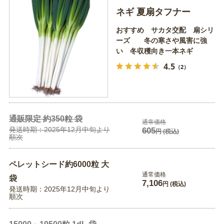
ネギ 夏扇タフナー
おすすめ サカタ交配 扇シリ
ーズ 冬の寒さや風害に強
い 冬収穫向き一本ネギ
4.5
（2）
通販限定 約350粒 袋
通常価格
発送時期：2025年12月中旬より
605
円
(税込)
順次
ペレットシード約6000粒 大
通常価格
袋
7,106
円
(税込)
発送時期：2025年12月中旬より
順次