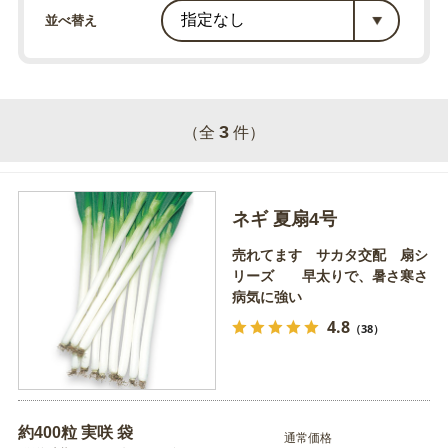
並べ替え
3
（全
件）
ネギ 夏扇4号
売れてます サカタ交配 扇シ
リーズ 早太りで、暑さ寒さ
病気に強い
4.8
（38）
約400粒 実咲 袋
通常価格